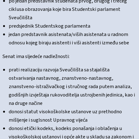
po jedan predstavnik studenata prvog, drugog i trećeg
ciklusa obrazovanja koje bira Studentski parlament
Sveučilišta
predsjednik Studentskog parlamenta
jedan predstavnik asistenata/viših asistenata u radnom
odnosu kojeg biraju asistenti i viši asistenti između sebe
Senat ima sljedeće nadležnosti:
prati realizaciju razvoja Sveučilišta sa stajališta
ostvarivanja nastavnog, znanstveno-nastavnog,
znanstveno-istraživačkog i stručnog rada putem analiza,
godišnjih izvještaja rukovoditelja ustrojbenih jedinica, kao i
na druge načine
donosi statut visokoškolske ustanove uz prethodno
mišljenje i suglsnost Upravnog vijeća
donosi etički kodeks, kodeks ponašanja i oblačenja u
visokoškolskoj ustanovi i opće akte u skladu sa zakonom i