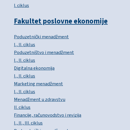
I. ciklus
Fakultet poslovne ekonomije
Poduzetnički menadžment
I., II. ciklus
Poduzetništvo i menadžment
I., II. ciklus
Digitalna ekonomija
I., II. ciklus
Marketing menadžment
I., II. ciklus
Menadžment u zdravstvu
II. ciklus
Financije, računovodstvo i revizija
I., II., III. ciklus