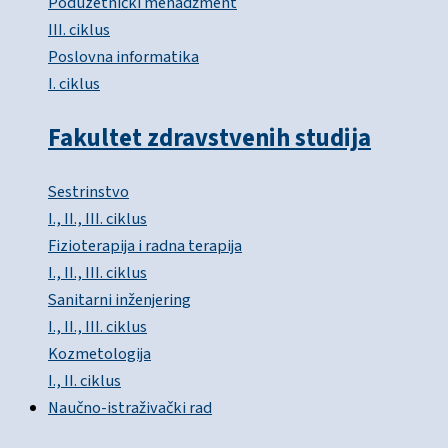
Poduzetnički menadžment
III. ciklus
Poslovna informatika
I. ciklus
Fakultet zdravstvenih studija
Sestrinstvo
I., II., III. ciklus
Fizioterapija i radna terapija
I., II., III. ciklus
Sanitarni inženjering
I., II., III. ciklus
Kozmetologija
I., II. ciklus
Naučno-istraživački rad