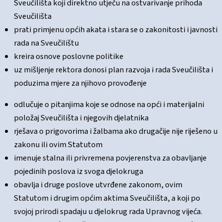
Sveučilišta koji direktno utječu na ostvarivanje prihoda
Sveučilišta
prati primjenu općih akata i stara se o zakonitosti i javnosti
rada na Sveučilištu
kreira osnove poslovne politike
uz mišljenje rektora donosi plan razvoja i rada Sveučilišta i
poduzima mjere za njihovo provođenje
odlučuje o pitanjima koje se odnose na opći i materijalni
položaj Sveučilišta i njegovih djelatnika
rješava o prigovorima i žalbama ako drugačije nije riješeno u
zakonu ili ovim Statutom
imenuje stalna ili privremena povjerenstva za obavljanje
pojedinih poslova iz svoga djelokruga
obavlja i druge poslove utvrđene zakonom, ovim
Statutom i drugim općim aktima Sveučilišta, a koji po
svojoj prirodi spadaju u djelokrug rada Upravnog vijeća.