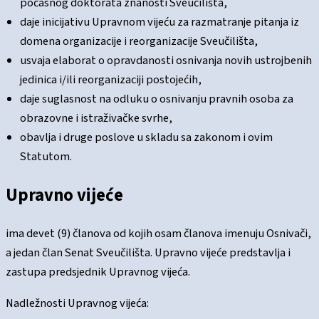
počasnog doktorata znanosti Sveučilišta,
daje inicijativu Upravnom vijeću za razmatranje pitanja iz
domena organizacije i reorganizacije Sveučilišta,
usvaja elaborat o opravdanosti osnivanja novih ustrojbenih
jedinica i/ili reorganizaciji postojećih,
daje suglasnost na odluku o osnivanju pravnih osoba za
obrazovne i istraživačke svrhe,
obavlja i druge poslove u skladu sa zakonom i ovim
Statutom.
Upravno vijeće
ima devet (9) članova od kojih osam članova imenuju Osnivači,
a jedan član Senat Sveučilišta. Upravno vijeće predstavlja i
zastupa predsjednik Upravnog vijeća.
Nadležnosti Upravnog vijeća: