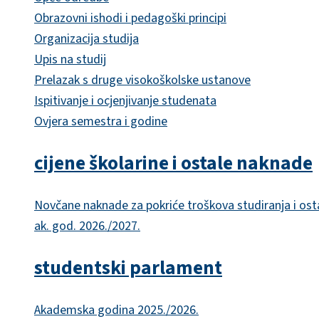
Obrazovni ishodi i pedagoški principi
Organizacija studija
Upis na studij
Prelazak s druge visokoškolske ustanove
Ispitivanje i ocjenjivanje studenata
Ovjera semestra i godine
cijene školarine i ostale naknade
Novčane naknade za pokriće troškova studiranja i ost
ak. god. 2026./2027.
studentski parlament
Akademska godina 2025./2026.