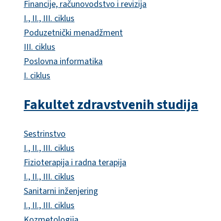
Financije, računovodstvo i revizija
I., II., III. ciklus
Poduzetnički menadžment
III. ciklus
Poslovna informatika
I. ciklus
Fakultet zdravstvenih studija
Sestrinstvo
I., II., III. ciklus
Fizioterapija i radna terapija
I., II., III. ciklus
Sanitarni inženjering
I., II., III. ciklus
Kozmetologija