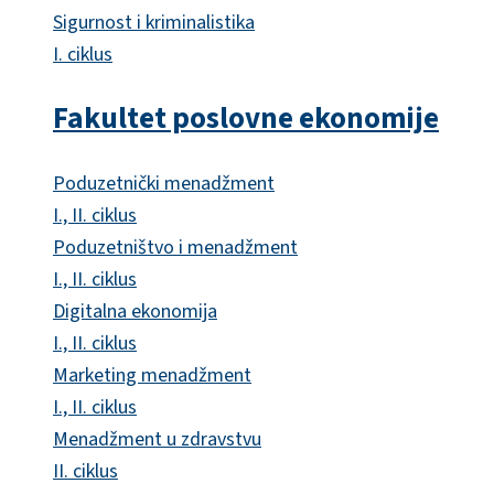
Sigurnost i kriminalistika
I. ciklus
Fakultet poslovne ekonomije
Poduzetnički menadžment
I., II. ciklus
Poduzetništvo i menadžment
I., II. ciklus
Digitalna ekonomija
I., II. ciklus
Marketing menadžment
I., II. ciklus
Menadžment u zdravstvu
II. ciklus