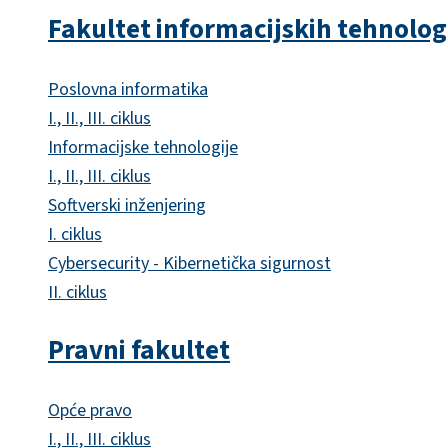
Fakultet informacijskih tehnolog
Poslovna informatika
I., II., III. ciklus
Informacijske tehnologije
I., II., III. ciklus
Softverski inženjering
I. ciklus
Cybersecurity - Kibernetička sigurnost
II. ciklus
Pravni fakultet
Opće pravo
I., II., III. ciklus