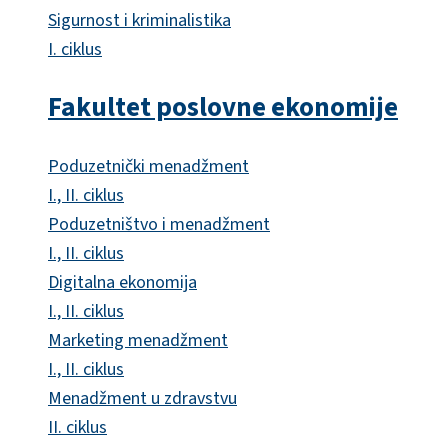
Sigurnost i kriminalistika
I. ciklus
Fakultet poslovne ekonomije
Poduzetnički menadžment
I., II. ciklus
Poduzetništvo i menadžment
I., II. ciklus
Digitalna ekonomija
I., II. ciklus
Marketing menadžment
I., II. ciklus
Menadžment u zdravstvu
II. ciklus