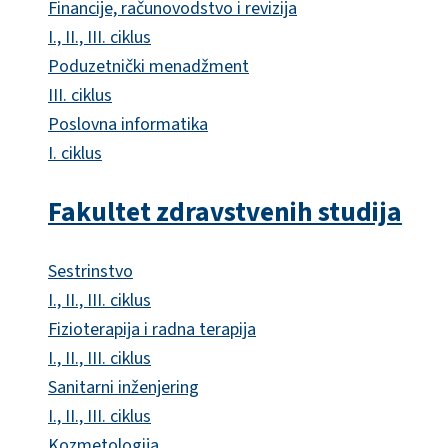
Financije, računovodstvo i revizija
I., II., III. ciklus
Poduzetnički menadžment
III. ciklus
Poslovna informatika
I. ciklus
Fakultet zdravstvenih studija
Sestrinstvo
I., II., III. ciklus
Fizioterapija i radna terapija
I., II., III. ciklus
Sanitarni inženjering
I., II., III. ciklus
Kozmetologija