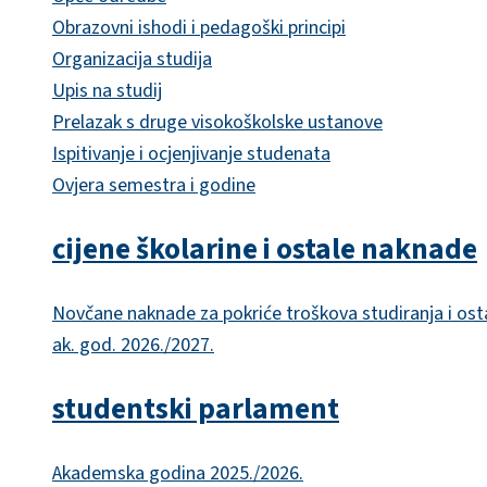
Obrazovni ishodi i pedagoški principi
Organizacija studija
Upis na studij
Prelazak s druge visokoškolske ustanove
Ispitivanje i ocjenjivanje studenata
Ovjera semestra i godine
cijene školarine i ostale naknade
Novčane naknade za pokriće troškova studiranja i ost
ak. god. 2026./2027.
studentski parlament
Akademska godina 2025./2026.