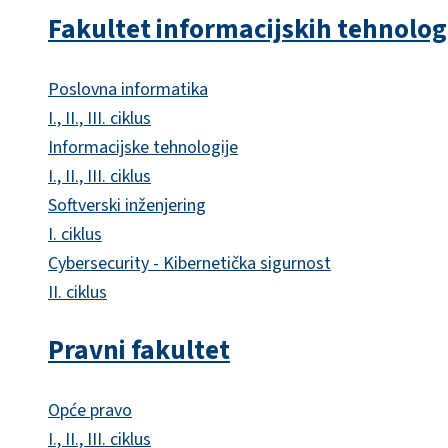
Fakultet informacijskih tehnolog
Poslovna informatika
I., II., III. ciklus
Informacijske tehnologije
I., II., III. ciklus
Softverski inženjering
I. ciklus
Cybersecurity - Kibernetička sigurnost
II. ciklus
Pravni fakultet
Opće pravo
I., II., III. ciklus