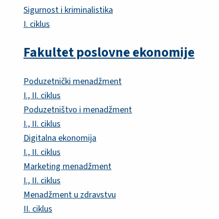
Sigurnost i kriminalistika
I. ciklus
Fakultet poslovne ekonomije
Poduzetnički menadžment
I., II. ciklus
Poduzetništvo i menadžment
I., II. ciklus
Digitalna ekonomija
I., II. ciklus
Marketing menadžment
I., II. ciklus
Menadžment u zdravstvu
II. ciklus