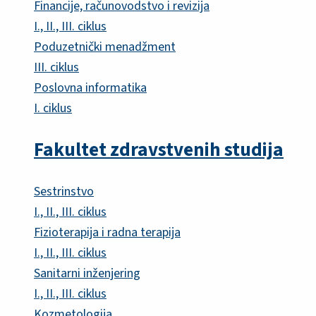
Financije, računovodstvo i revizija
I., II., III. ciklus
Poduzetnički menadžment
III. ciklus
Poslovna informatika
I. ciklus
Fakultet zdravstvenih studija
Sestrinstvo
I., II., III. ciklus
Fizioterapija i radna terapija
I., II., III. ciklus
Sanitarni inženjering
I., II., III. ciklus
Kozmetologija