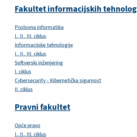
Fakultet informacijskih tehnolog
Poslovna informatika
I., II., III. ciklus
Informacijske tehnologije
I., II., III. ciklus
Softverski inženjering
I. ciklus
Cybersecurity - Kibernetička sigurnost
II. ciklus
Pravni fakultet
Opće pravo
I., II., III. ciklus