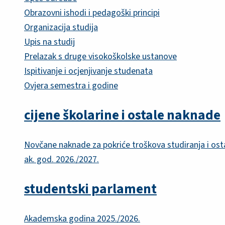
Obrazovni ishodi i pedagoški principi
Organizacija studija
Upis na studij
Prelazak s druge visokoškolske ustanove
Ispitivanje i ocjenjivanje studenata
Ovjera semestra i godine
cijene školarine i ostale naknade
Novčane naknade za pokriće troškova studiranja i ost
ak. god. 2026./2027.
studentski parlament
Akademska godina 2025./2026.