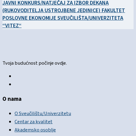
JAVNI KONKURS/NATJEČAJ ZA IZBOR DEKANA
(RUKOVODITELJA USTROJBENE JEDINICE) FAKULTET
POSLOVNE EKONOMIJE SVEUČILIŠTA/UNIVERZITETA
“VITEZ“
Tvoja budućnost počinje ovdje.
O nama
O Sveučilištu/Univerzitetu
Centar za kvalitet
Akademsko osoblje