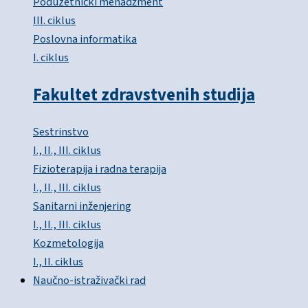
Poduzetnički menadžment
III. ciklus
Poslovna informatika
I. ciklus
Fakultet zdravstvenih studija
Sestrinstvo
I., II., III. ciklus
Fizioterapija i radna terapija
I., II., III. ciklus
Sanitarni inženjering
I., II., III. ciklus
Kozmetologija
I., II. ciklus
Naučno-istraživački rad