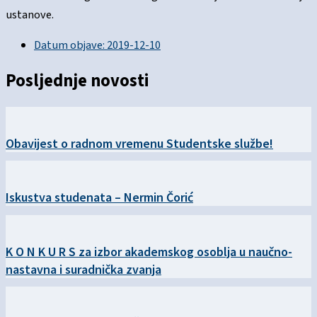
ustanove.
Datum objave:
2019-12-10
Posljednje novosti
Obavijest o radnom vremenu Studentske službe!
Iskustva studenata – Nermin Čorić
K O N K U R S za izbor akademskog osoblja u naučno-
nastavna i suradnička zvanja