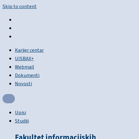
Skip to content
Karijer centar
UISBAX+
Webmail
Dokumenti
Novosti
Upisi
Studiji
Fakultet informacijskih