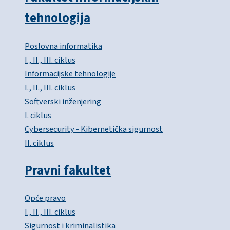
tehnologija
Poslovna informatika
I., II., III. ciklus
Informacijske tehnologije
I., II., III. ciklus
Softverski inženjering
I. ciklus
Cybersecurity - Kibernetička sigurnost
II. ciklus
Pravni fakultet
Opće pravo
I., II., III. ciklus
Sigurnost i kriminalistika