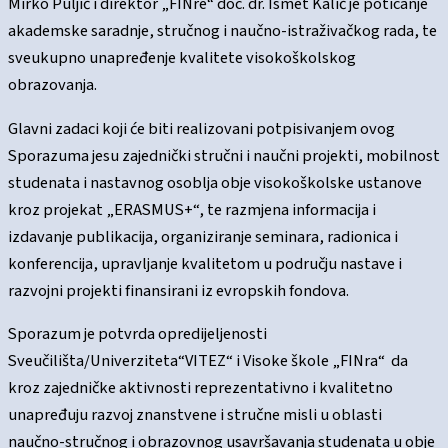
Mirko Puljić i direktor „FINre“ doc. dr. Ismet Kalić je poticanje
akademske saradnje, stručnog i naučno-istraživačkog rada, te
sveukupno unapređenje kvalitete visokoškolskog
obrazovanja.
Glavni zadaci koji će biti realizovani potpisivanjem ovog
Sporazuma jesu zajednički stručni i naučni projekti, mobilnost
studenata i nastavnog osoblja obje visokoškolske ustanove
kroz projekat „ERASMUS+“, te razmjena informacija i
izdavanje publikacija, organiziranje seminara, radionica i
konferencija, upravljanje kvalitetom u području nastave i
razvojni projekti finansirani iz evropskih fondova.
Sporazum je potvrda opredijeljenosti
Sveučilišta/Univerziteta“VITEZ“ i Visoke škole „FINra“ da
kroz zajedničke aktivnosti reprezentativno i kvalitetno
unapređuju razvoj znanstvene i stručne misli u oblasti
naučno-stručnog i obrazovnog usavršavanja studenata u obje