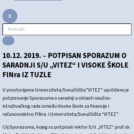
X
10.12. 2019. – POTPISAN SPORAZUM O
SARADNJI S/U „VITEZ“ I VISOKE ŠKOLE
FINra IZ TUZLE
U prostorijama Univerziteta/Sveučilišta”VITEZ” upriličeno je
potpisivanje Sporazuma o saradnji u oblasti naučno-
istraživačkog rada između Visoke škole za finansije i
računovodstvo FINra i Univerziteta/Sveučilišta “VITEZ”.
Cilj Sporazuma, kojeg su potpisali rektor S/U „VITEZ“ prof. dr.