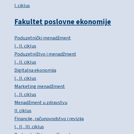
I. ciklus
Fakultet poslovne ekonomije
Poduzetnički menadžment
I., II. ciklus
Poduzetništvo i menadžment
I., II. ciklus
Digitalna ekonomija
I., II. ciklus
Marketing menadžment
I., II. ciklus
Menadžment u zdravstvu
II. ciklus
Financije, računovodstvo i revizija
I., II., III. ciklus