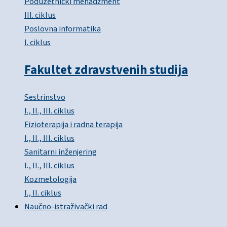
Poduzetnički menadžment
III. ciklus
Poslovna informatika
I. ciklus
Fakultet zdravstvenih studija
Sestrinstvo
I., II., III. ciklus
Fizioterapija i radna terapija
I., II., III. ciklus
Sanitarni inženjering
I., II., III. ciklus
Kozmetologija
I., II. ciklus
Naučno-istraživački rad