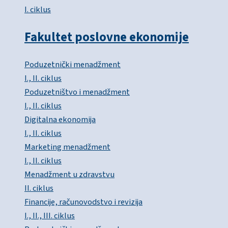
I. ciklus
Fakultet poslovne ekonomije
Poduzetnički menadžment
I., II. ciklus
Poduzetništvo i menadžment
I., II. ciklus
Digitalna ekonomija
I., II. ciklus
Marketing menadžment
I., II. ciklus
Menadžment u zdravstvu
II. ciklus
Financije, računovodstvo i revizija
I., II., III. ciklus