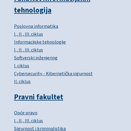
tehnologija
Poslovna informatika
I., II., III. ciklus
Informacijske tehnologije
I., II., III. ciklus
Softverski inženjering
I. ciklus
Cybersecurity - Kibernetička sigurnost
II. ciklus
Pravni fakultet
Opće pravo
I., II., III. ciklus
Sigurnost i kriminalistika