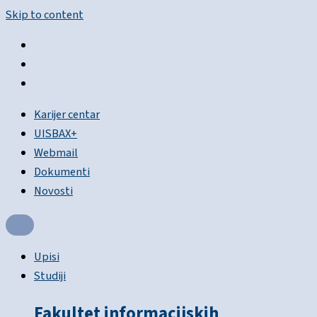
Skip to content
Karijer centar
UISBAX+
Webmail
Dokumenti
Novosti
Upisi
Studiji
Fakultet informacijskih