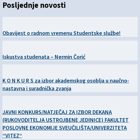
Posljednje novosti
Obavijest o radnom vremenu Studentske službe!
Iskustva studenata – Nermin Čorić
K O N K U R S za izbor akademskog osoblja u naučno-
nastavna i suradnička zvanja
JAVNI KONKURS/NATJEČAJ ZA IZBOR DEKANA
(RUKOVODITELJA USTROJBENE JEDINICE) FAKULTET
POSLOVNE EKONOMIJE SVEUČILIŠTA/UNIVERZITETA
“VITEZ“