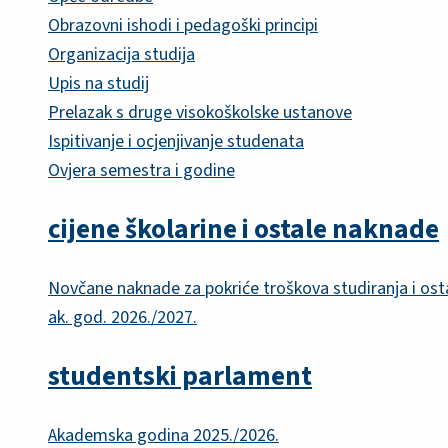
Obrazovni ishodi i pedagoški principi
Organizacija studija
Upis na studij
Prelazak s druge visokoškolske ustanove
Ispitivanje i ocjenjivanje studenata
Ovjera semestra i godine
cijene školarine i ostale naknade
Novčane naknade za pokriće troškova studiranja i ost
ak. god. 2026./2027.
studentski parlament
Akademska godina 2025./2026.