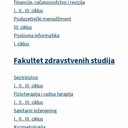
Financije, računovodstvo i revizija
I., II., III. ciklus
Poduzetnički menadžment
III. ciklus
Poslovna informatika
I. ciklus
Fakultet zdravstvenih studija
Sestrinstvo
I., II., III. ciklus
Fizioterapija i radna terapija
I., II., III. ciklus
Sanitarni inženjering
I., II., III. ciklus
Kozmetologija