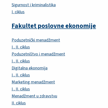
Sigurnost i kriminalistika
I. ciklus
Fakultet poslovne ekonomije
Poduzetnički menadžment
I., II. ciklus
Poduzetništvo i menadžment
I., II. ciklus
Digitalna ekonomija
I., II. ciklus
Marketing menadžment
I., II. ciklus
Menadžment u zdravstvu
II. ciklus