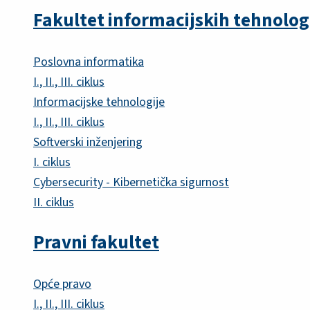
Fakultet informacijskih tehnolog
Poslovna informatika
I., II., III. ciklus
Informacijske tehnologije
I., II., III. ciklus
Softverski inženjering
I. ciklus
Cybersecurity - Kibernetička sigurnost
II. ciklus
Pravni fakultet
Opće pravo
I., II., III. ciklus