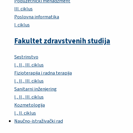
Poduzetnički menadžment
III. ciklus
Poslovna informatika
I. ciklus
Fakultet zdravstvenih studija
Sestrinstvo
I., II., III. ciklus
Fizioterapija i radna terapija
I., II., III. ciklus
Sanitarni inženjering
I., II., III. ciklus
Kozmetologija
I., II. ciklus
Naučno-istraživački rad