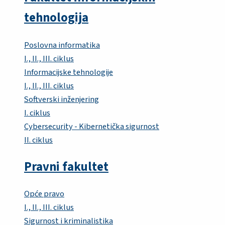
tehnologija
Poslovna informatika
I., II., III. ciklus
Informacijske tehnologije
I., II., III. ciklus
Softverski inženjering
I. ciklus
Cybersecurity - Kibernetička sigurnost
II. ciklus
Pravni fakultet
Opće pravo
I., II., III. ciklus
Sigurnost i kriminalistika