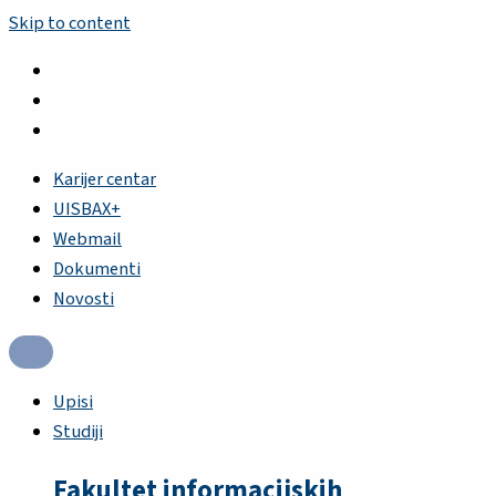
Skip to content
Karijer centar
UISBAX+
Webmail
Dokumenti
Novosti
Upisi
Studiji
Fakultet informacijskih