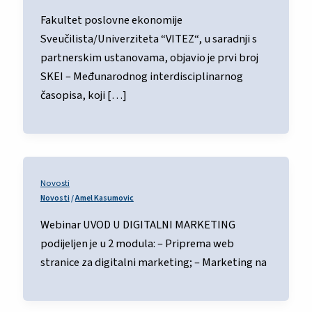
Fakultet poslovne ekonomije
Sveučilista/Univerziteta “VITEZ“, u saradnji s
partnerskim ustanovama, objavio je prvi broj
SKEI – Međunarodnog interdisciplinarnog
časopisa, koji […]
Novosti
Novosti
/
Amel Kasumovic
Webinar UVOD U DIGITALNI MARKETING
podijeljen je u 2 modula: – Priprema web
stranice za digitalni marketing; – Marketing na