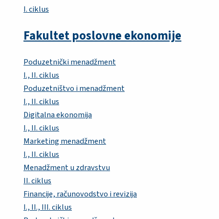
I. ciklus
Fakultet poslovne ekonomije
Poduzetnički menadžment
I., II. ciklus
Poduzetništvo i menadžment
I., II. ciklus
Digitalna ekonomija
I., II. ciklus
Marketing menadžment
I., II. ciklus
Menadžment u zdravstvu
II. ciklus
Financije, računovodstvo i revizija
I., II., III. ciklus