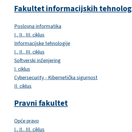
Fakultet informacijskih tehnolog
Poslovna informatika
I., II., III. ciklus
Informacijske tehnologije
I., II., III. ciklus
Softverski inženjering
I. ciklus
Cybersecurity - Kibernetička sigurnost
II. ciklus
Pravni fakultet
Opće pravo
I., II., III. ciklus