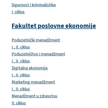
Sigurnost i kriminalistika
I. ciklus
Fakultet poslovne ekonomije
Poduzetnički menadžment
I., II. ciklus
Poduzetništvo i menadžment
I., II. ciklus
Digitalna ekonomija
I., II. ciklus
Marketing menadžment
I., II. ciklus
Menadžment u zdravstvu
II. ciklus