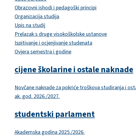
Obrazovni ishodi i pedagoški principi
Organizacija studija
Upis na studij
Prelazak s druge visokoškolske ustanove
Ispitivanje i ocjenjivanje studenata
Ovjera semestra i godine
cijene školarine i ostale naknade
Novčane naknade za pokriće troškova studiranja i ost
ak. god. 2026./2027.
studentski parlament
Akademska godina 2025./2026.