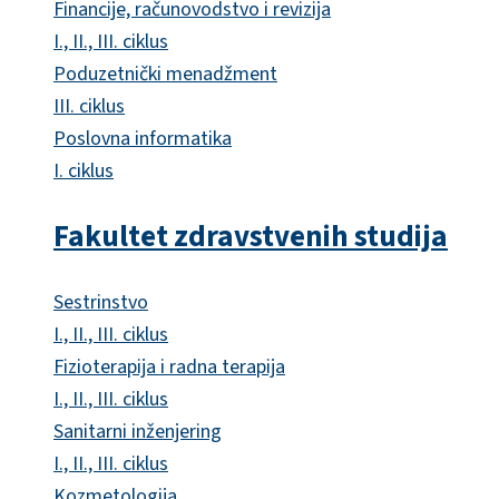
Financije, računovodstvo i revizija
I., II., III. ciklus
Poduzetnički menadžment
III. ciklus
Poslovna informatika
I. ciklus
Fakultet zdravstvenih studija
Sestrinstvo
I., II., III. ciklus
Fizioterapija i radna terapija
I., II., III. ciklus
Sanitarni inženjering
I., II., III. ciklus
Kozmetologija