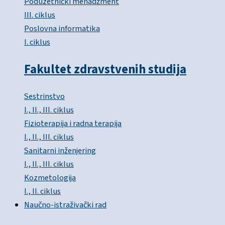
Poduzetnički menadžment
III. ciklus
Poslovna informatika
I. ciklus
Fakultet zdravstvenih studija
Sestrinstvo
I., II., III. ciklus
Fizioterapija i radna terapija
I., II., III. ciklus
Sanitarni inženjering
I., II., III. ciklus
Kozmetologija
I., II. ciklus
Naučno-istraživački rad