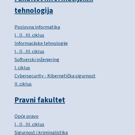
tehnologija
Poslovna informatika
I., II., III. ciklus
Informacijske tehnologije
I., II., III. ciklus
Softverski inženjering
I. ciklus
Cybersecurity - Kibernetička sigurnost
II. ciklus
Pravni fakultet
Opće pravo
I., II., III. ciklus
Sigurnost i kriminalistika