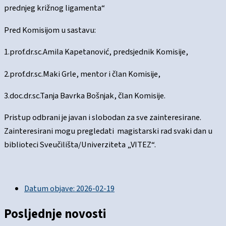
prednjeg križnog ligamenta“
Pred Komisijom u sastavu:
1.prof.dr.sc.Amila Kapetanović, predsjednik Komisije,
2.prof.dr.sc.Maki Grle, mentor i član Komisije,
3.doc.dr.sc.Tanja Bavrka Bošnjak, član Komisije.
Pristup odbrani je javan i slobodan za sve zainteresirane.
Zainteresirani mogu pregledati magistarski rad svaki dan u
biblioteci Sveučilišta/Univerziteta „VITEZ“.
Datum objave:
2026-02-19
Posljednje novosti