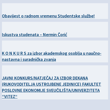
Obavijest o radnom vremenu Studentske službe!
Iskustva studenata – Nermin Čorić
K O N K U R S za izbor akademskog osoblja u naučno-
nastavna i suradnička zvanja
JAVNI KONKURS/NATJEČAJ ZA IZBOR DEKANA
(RUKOVODITELJA USTROJBENE JEDINICE) FAKULTET
POSLOVNE EKONOMIJE SVEUČILIŠTA/UNIVERZITETA
“VITEZ“