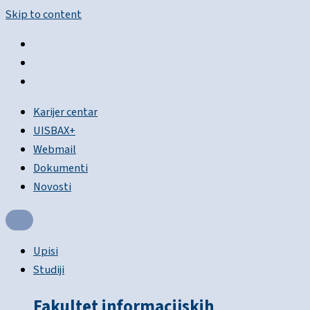
Skip to content
Karijer centar
UISBAX+
Webmail
Dokumenti
Novosti
Upisi
Studiji
Fakultet informacijskih