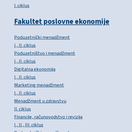
I. ciklus
Fakultet poslovne ekonomije
Poduzetnički menadžment
I., II. ciklus
Poduzetništvo i menadžment
I., II. ciklus
Digitalna ekonomija
I., II. ciklus
Marketing menadžment
I., II. ciklus
Menadžment u zdravstvu
II. ciklus
Financije, računovodstvo i revizija
I., II., III. ciklus