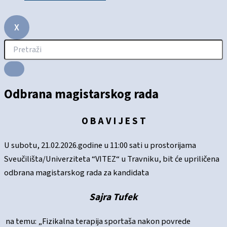
X
Odbrana magistarskog rada
O B A V I J E S T
U subotu, 21.02.2026.godine u 11:00 sati u prostorijama
Sveučilišta/Univerziteta “VITEZ“ u Travniku, bit će upriličena
odbrana magistarskog rada za kandidata
Sajra Tufek
na temu: „Fizikalna terapija sportaša nakon povrede