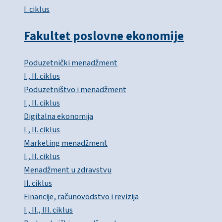
I. ciklus
Fakultet poslovne ekonomije
Poduzetnički menadžment
I., II. ciklus
Poduzetništvo i menadžment
I., II. ciklus
Digitalna ekonomija
I., II. ciklus
Marketing menadžment
I., II. ciklus
Menadžment u zdravstvu
II. ciklus
Financije, računovodstvo i revizija
I., II., III. ciklus