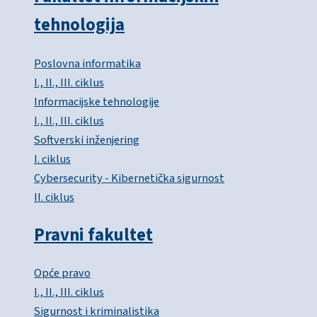
tehnologija
Poslovna informatika
I., II., III. ciklus
Informacijske tehnologije
I., II., III. ciklus
Softverski inženjering
I. ciklus
Cybersecurity - Kibernetička sigurnost
II. ciklus
Pravni fakultet
Opće pravo
I., II., III. ciklus
Sigurnost i kriminalistika