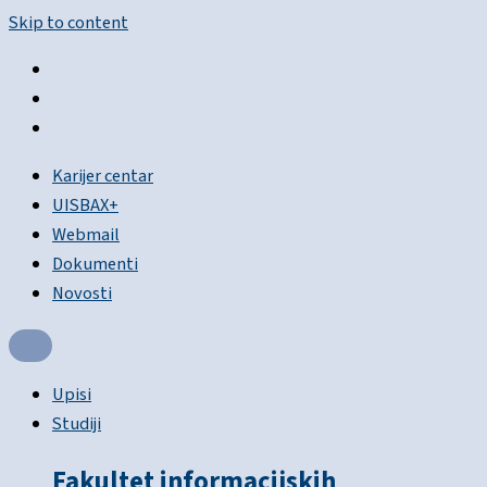
Skip to content
Karijer centar
UISBAX+
Webmail
Dokumenti
Novosti
Upisi
Studiji
Fakultet informacijskih