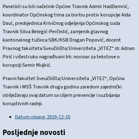
Panelisti su bili načelnik Općine Travnik Admir Hadžiemrić,
koordinator Općinskog tima za borbu protiv korupcije Aida
Daul, predsjednica Krivičnog odjeljenja Općinskog suda
Travnik Silva Belegić-Perčinlić, zamjenik glavnog
kantonalnog tužioca SBK/KSB Dragan Popović, docent
Pravnog fakulteta Sveučilišta/Univerziteta „VITEZ“ dr. Adnan
Pirić i višestruko nagrađivani bh. novinar za tekstove o
korupciji Semir Mujkić.
Pravni fakultet Sveučilišta/Univerziteta „VITEZ“, Općina
Travnik i MSŠ Travnik drugu godinu zaredom zajednički
obilježavaju ovaj datum sa ciljem prevencije i suzbijanja
koruptivnih radnji.
Datum objave:
2019-12-10
Posljednje novosti