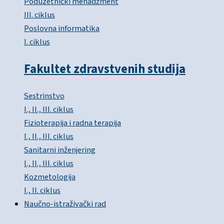
Poduzetnički menadžment
III. ciklus
Poslovna informatika
I. ciklus
Fakultet zdravstvenih studija
Sestrinstvo
I., II., III. ciklus
Fizioterapija i radna terapija
I., II., III. ciklus
Sanitarni inženjering
I., II., III. ciklus
Kozmetologija
I., II. ciklus
Naučno-istraživački rad