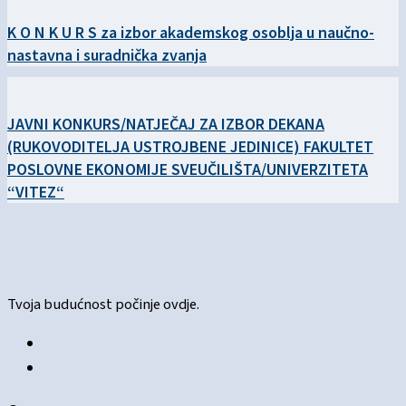
K O N K U R S za izbor akademskog osoblja u naučno-
nastavna i suradnička zvanja
JAVNI KONKURS/NATJEČAJ ZA IZBOR DEKANA
(RUKOVODITELJA USTROJBENE JEDINICE) FAKULTET
POSLOVNE EKONOMIJE SVEUČILIŠTA/UNIVERZITETA
“VITEZ“
Tvoja budućnost počinje ovdje.