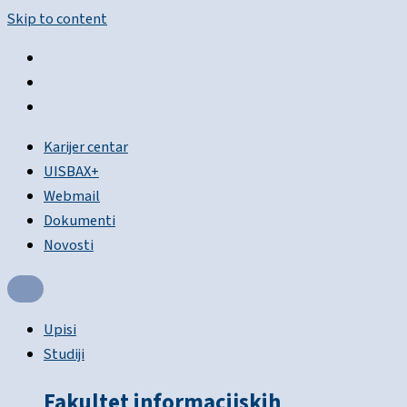
Skip to content
Karijer centar
UISBAX+
Webmail
Dokumenti
Novosti
Upisi
Studiji
Fakultet informacijskih