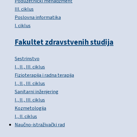
Poduzetnički menadžment
III. ciklus
Poslovna informatika
I. ciklus
Fakultet zdravstvenih studija
Sestrinstvo
I., II., III. ciklus
Fizioterapija i radna terapija
I., II., III. ciklus
Sanitarni inženjering
I., II., III. ciklus
Kozmetologija
I., II. ciklus
Naučno-istraživački rad