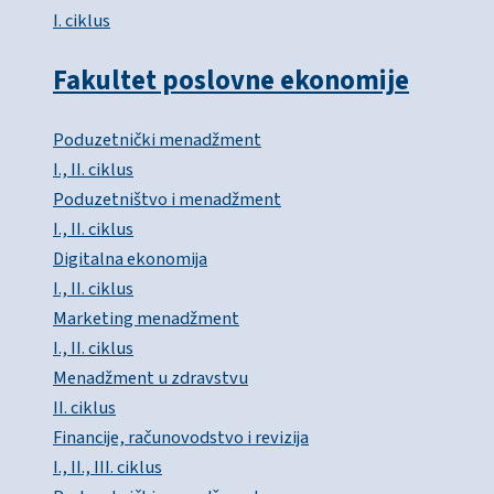
I. ciklus
Fakultet poslovne ekonomije
Poduzetnički menadžment
I., II. ciklus
Poduzetništvo i menadžment
I., II. ciklus
Digitalna ekonomija
I., II. ciklus
Marketing menadžment
I., II. ciklus
Menadžment u zdravstvu
II. ciklus
Financije, računovodstvo i revizija
I., II., III. ciklus