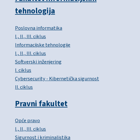
tehnologija
Poslovna informatika
I., II., III. ciklus
Informacijske tehnologije
I., II., III. ciklus
Softverski inženjering
I. ciklus
Cybersecurity - Kibernetička sigurnost
II. ciklus
Pravni fakultet
Opće pravo
I., II., III. ciklus
Sigurnost i kriminalistika