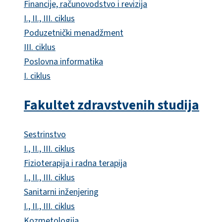
Financije, računovodstvo i revizija
I., II., III. ciklus
Poduzetnički menadžment
III. ciklus
Poslovna informatika
I. ciklus
Fakultet zdravstvenih studija
Sestrinstvo
I., II., III. ciklus
Fizioterapija i radna terapija
I., II., III. ciklus
Sanitarni inženjering
I., II., III. ciklus
Kozmetologija