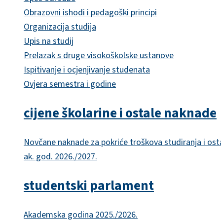
Obrazovni ishodi i pedagoški principi
Organizacija studija
Upis na studij
Prelazak s druge visokoškolske ustanove
Ispitivanje i ocjenjivanje studenata
Ovjera semestra i godine
cijene školarine i ostale naknade
Novčane naknade za pokriće troškova studiranja i ost
ak. god. 2026./2027.
studentski parlament
Akademska godina 2025./2026.