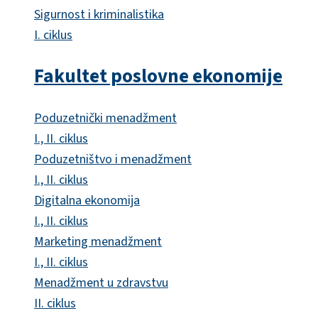
Sigurnost i kriminalistika
I. ciklus
Fakultet poslovne ekonomije
Poduzetnički menadžment
I., II. ciklus
Poduzetništvo i menadžment
I., II. ciklus
Digitalna ekonomija
I., II. ciklus
Marketing menadžment
I., II. ciklus
Menadžment u zdravstvu
II. ciklus