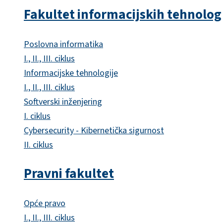
Fakultet informacijskih tehnolog
Poslovna informatika
I., II., III. ciklus
Informacijske tehnologije
I., II., III. ciklus
Softverski inženjering
I. ciklus
Cybersecurity - Kibernetička sigurnost
II. ciklus
Pravni fakultet
Opće pravo
I., II., III. ciklus