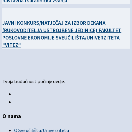
nastavna i suradnička zvanja
JAVNI KONKURS/NATJEČAJ ZA IZBOR DEKANA
(RUKOVODITELJA USTROJBENE JEDINICE) FAKULTET
POSLOVNE EKONOMIJE SVEUČILIŠTA/UNIVERZITETA
“VITEZ“
Tvoja budućnost počinje ovdje.
O nama
O Sveučilištu/Univerzitetu