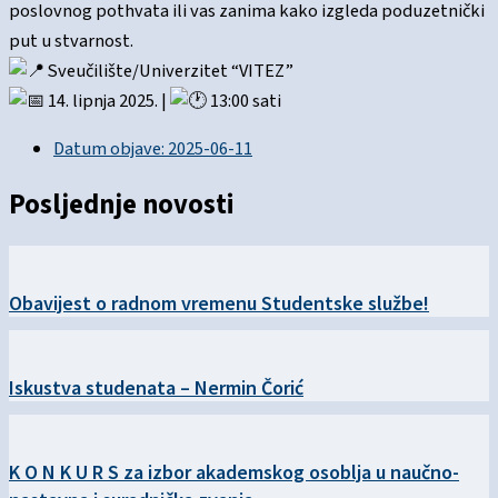
poslovnog pothvata ili vas zanima kako izgleda poduzetnički
put u stvarnost.
Sveučilište/Univerzitet “VITEZ”
14. lipnja 2025. |
13:00 sati
Datum objave:
2025-06-11
Posljednje novosti
Obavijest o radnom vremenu Studentske službe!
Iskustva studenata – Nermin Čorić
K O N K U R S za izbor akademskog osoblja u naučno-