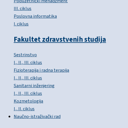
Poduzetnički menadžment
III. ciklus
Poslovna informatika
I. ciklus
Fakultet zdravstvenih studija
Sestrinstvo
I., II., III. ciklus
Fizioterapija i radna terapija
I., II., III. ciklus
Sanitarni inženjering
I., II., III. ciklus
Kozmetologija
I., II. ciklus
Naučno-istraživački rad