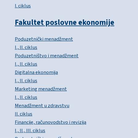
I. ciklus
Fakultet poslovne ekonomije
Poduzetnički menadžment
I., II. ciklus
Poduzetništvo i menadžment
I., II. ciklus
Digitalna ekonomija
I., II. ciklus
Marketing menadžment
I., II. ciklus
Menadžment u zdravstvu
II. ciklus
Financije, računovodstvo i revizija
I., II., III. ciklus