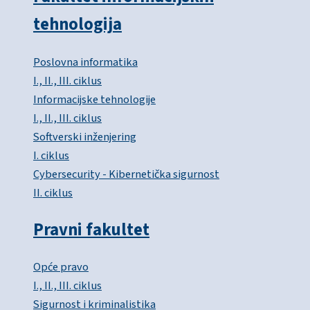
tehnologija
Poslovna informatika
I., II., III. ciklus
Informacijske tehnologije
I., II., III. ciklus
Softverski inženjering
I. ciklus
Cybersecurity - Kibernetička sigurnost
II. ciklus
Pravni fakultet
Opće pravo
I., II., III. ciklus
Sigurnost i kriminalistika