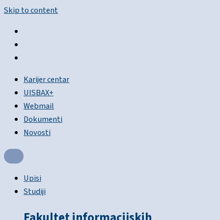
Skip to content
Karijer centar
UISBAX+
Webmail
Dokumenti
Novosti
Upisi
Studiji
Fakultet informacijskih