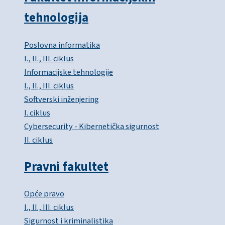
tehnologija
Poslovna informatika
I., II., III. ciklus
Informacijske tehnologije
I., II., III. ciklus
Softverski inženjering
I. ciklus
Cybersecurity - Kibernetička sigurnost
II. ciklus
Pravni fakultet
Opće pravo
I., II., III. ciklus
Sigurnost i kriminalistika