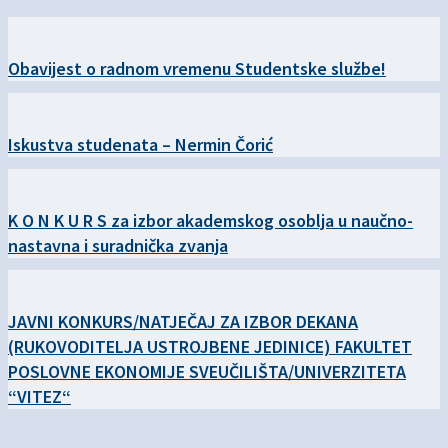
Obavijest o radnom vremenu Studentske službe!
Iskustva studenata – Nermin Čorić
K O N K U R S za izbor akademskog osoblja u naučno-
nastavna i suradnička zvanja
JAVNI KONKURS/NATJEČAJ ZA IZBOR DEKANA
(RUKOVODITELJA USTROJBENE JEDINICE) FAKULTET
POSLOVNE EKONOMIJE SVEUČILIŠTA/UNIVERZITETA
“VITEZ“