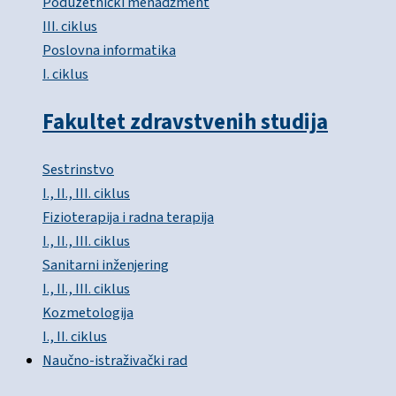
Poduzetnički menadžment
III. ciklus
Poslovna informatika
I. ciklus
Fakultet zdravstvenih studija
Sestrinstvo
I., II., III. ciklus
Fizioterapija i radna terapija
I., II., III. ciklus
Sanitarni inženjering
I., II., III. ciklus
Kozmetologija
I., II. ciklus
Naučno-istraživački rad