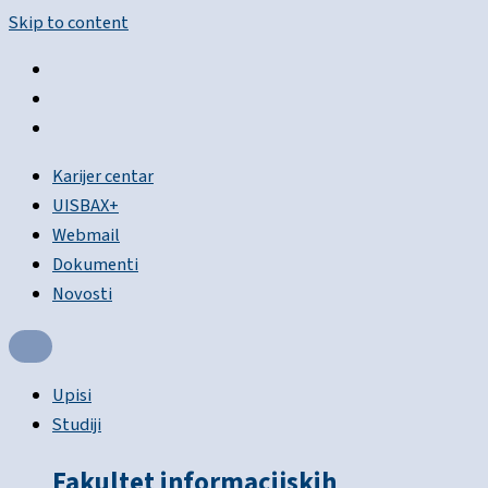
Skip to content
Karijer centar
UISBAX+
Webmail
Dokumenti
Novosti
Upisi
Studiji
Fakultet informacijskih