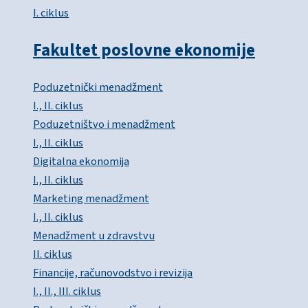
I. ciklus
Fakultet poslovne ekonomije
Poduzetnički menadžment
I., II. ciklus
Poduzetništvo i menadžment
I., II. ciklus
Digitalna ekonomija
I., II. ciklus
Marketing menadžment
I., II. ciklus
Menadžment u zdravstvu
II. ciklus
Financije, računovodstvo i revizija
I., II., III. ciklus