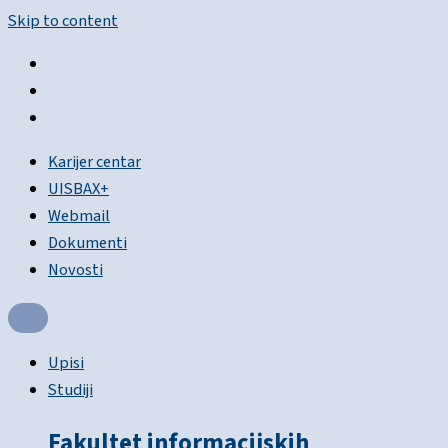
Skip to content
Karijer centar
UISBAX+
Webmail
Dokumenti
Novosti
Upisi
Studiji
Fakultet informacijskih