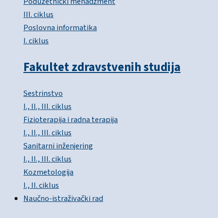
Poduzetnički menadžment
III. ciklus
Poslovna informatika
I. ciklus
Fakultet zdravstvenih studija
Sestrinstvo
I., II., III. ciklus
Fizioterapija i radna terapija
I., II., III. ciklus
Sanitarni inženjering
I., II., III. ciklus
Kozmetologija
I., II. ciklus
Naučno-istraživački rad