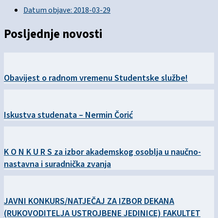
Datum objave:
2018-03-29
Posljednje novosti
Obavijest o radnom vremenu Studentske službe!
Iskustva studenata – Nermin Čorić
K O N K U R S za izbor akademskog osoblja u naučno-
nastavna i suradnička zvanja
JAVNI KONKURS/NATJEČAJ ZA IZBOR DEKANA
(RUKOVODITELJA USTROJBENE JEDINICE) FAKULTET