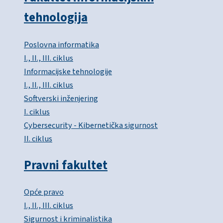
tehnologija
Poslovna informatika
I., II., III. ciklus
Informacijske tehnologije
I., II., III. ciklus
Softverski inženjering
I. ciklus
Cybersecurity - Kibernetička sigurnost
II. ciklus
Pravni fakultet
Opće pravo
I., II., III. ciklus
Sigurnost i kriminalistika