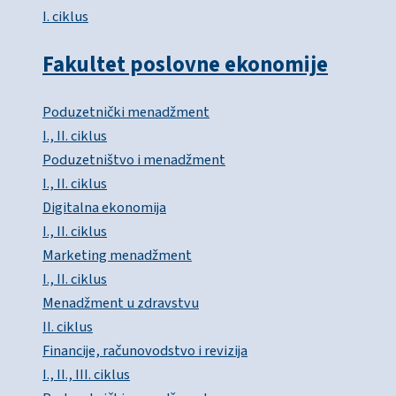
I. ciklus
Fakultet poslovne ekonomije
Poduzetnički menadžment
I., II. ciklus
Poduzetništvo i menadžment
I., II. ciklus
Digitalna ekonomija
I., II. ciklus
Marketing menadžment
I., II. ciklus
Menadžment u zdravstvu
II. ciklus
Financije, računovodstvo i revizija
I., II., III. ciklus