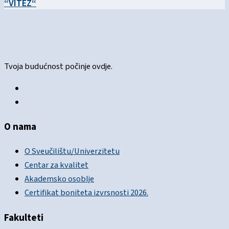
“VITEZ“
Tvoja budućnost počinje ovdje.
O nama
O Sveučilištu/Univerzitetu
Centar za kvalitet
Akademsko osoblje
Certifikat boniteta izvrsnosti 2026.
Fakulteti