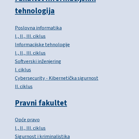
tehnologija
Poslovna informatika
I., II., III. ciklus
Informacijske tehnologije
I., II., III. ciklus
Softverski inženjering
I. ciklus
Cybersecurity - Kibernetička sigurnost
II. ciklus
Pravni fakultet
Opće pravo
I., II., III. ciklus
Sigurnost i kriminalistika