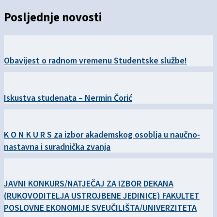
Posljednje novosti
Obavijest o radnom vremenu Studentske službe!
Iskustva studenata – Nermin Čorić
K O N K U R S za izbor akademskog osoblja u naučno-
nastavna i suradnička zvanja
JAVNI KONKURS/NATJEČAJ ZA IZBOR DEKANA
(RUKOVODITELJA USTROJBENE JEDINICE) FAKULTET
POSLOVNE EKONOMIJE SVEUČILIŠTA/UNIVERZITETA