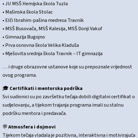
• JU MSŠ Hemijska škola Tuzla
• Mašinska škola Stolac
• Elči Ibrahim-pašina medresa Travnik
• MSŠ Busovača, MSŠ Kalesija, MSŠ Donji Vakuf
• Gimnazija Bugojno
• Prva osnovna škola Velika Kladuša
• Mješovita srednja škola Travnik – IT gimnazija
… i druge obrazovne ustanove koje su prepoznale vrijednost
ovog programa.
🎓
Certifikati i mentorska podrška
Svi sudionici su po završetku tečaja dobili digitalni certifikat o
sudjelovanju, a tijekom trajanja programa imali su stalnu
podršku mentora i predavača.
💬
Atmosfera i dojmovi
Tijekom tečaja vladala je pozitivna, interaktivna i motivirajuća