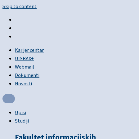
Skip to content
Karijer centar
UISBAX+
Webmail
Dokumenti
Novosti
Upisi
Studiji
Fakultet informacijskih