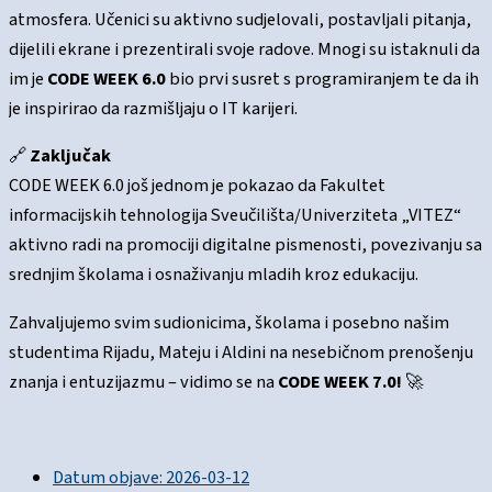
atmosfera. Učenici su aktivno sudjelovali, postavljali pitanja,
dijelili ekrane i prezentirali svoje radove. Mnogi su istaknuli da
im je
CODE WEEK 6.0
bio prvi susret s programiranjem te da ih
je inspirirao da razmišljaju o IT karijeri.
🔗
Zaključak
CODE WEEK 6.0 još jednom je pokazao da Fakultet
informacijskih tehnologija Sveučilišta/Univerziteta „VITEZ“
aktivno radi na promociji digitalne pismenosti, povezivanju sa
srednjim školama i osnaživanju mladih kroz edukaciju.
Zahvaljujemo svim sudionicima, školama i posebno našim
studentima Rijadu, Mateju i Aldini na nesebičnom prenošenju
znanja i entuzijazmu – vidimo se na
CODE WEEK 7.0!
🚀
Datum objave:
2026-03-12