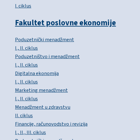
I. ciklus
Fakultet poslovne ekonomije
Poduzetnički menadžment
I., II. ciklus
Poduzetništvo i menadžment
I., II. ciklus
Digitalna ekonomija
I., II. ciklus
Marketing menadžment
I., II. ciklus
Menadžment u zdravstvu
II. ciklus
Financije, računovodstvo i revizija
I., II., III. ciklus