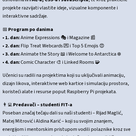
projekte razvijati vlastite ideje, vizualne komponente i
interaktivne sadržaje.
📅
Program po danima
•
1. dan:
Anime Expressions 🎭 i Magazine 📰
•
2. dan:
Flip Treat Webcards 💌 i Top 5 Emojis 😍
•
3. dan:
Animate the Story 📖 i Welcome to Antarctica ❄️
•
4. dan:
Comic Character 🎨 i Linked Rooms 🧩
Učenici su radili na projektima koji su uključivali animaciju,
dizajn likova, interaktivne web kartice i simulaciju prostora,
koristeći alate i resurse poput Raspberry Pi projekata.
👨‍💻
Predavači – studenti FIT-a
Poseban značaj tečaju dali su naši studenti – Rijad Maglić,
Matej Mitrović i Aldina Karić – koji su svojim znanjem,
energijom i mentorskim pristupom vodili polaznike kroz sve