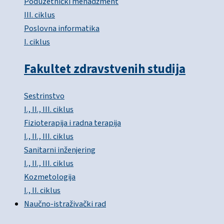
Poduzetnički menadžment
III. ciklus
Poslovna informatika
I. ciklus
Fakultet zdravstvenih studija
Sestrinstvo
I., II., III. ciklus
Fizioterapija i radna terapija
I., II., III. ciklus
Sanitarni inženjering
I., II., III. ciklus
Kozmetologija
I., II. ciklus
Naučno-istraživački rad