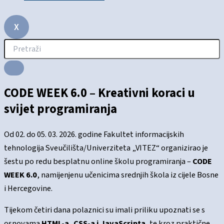
X
CODE WEEK 6.0 – Kreativni koraci u
svijet programiranja
Od 02. do 05. 03. 2026. godine Fakultet informacijskih
tehnologija Sveučilišta/Univerziteta „VITEZ“ organizirao je
šestu po redu besplatnu online školu programiranja –
CODE
WEEK 6.0
, namijenjenu učenicima srednjih škola iz cijele Bosne
i Hercegovine.
Tijekom četiri dana polaznici su imali priliku upoznati se s
osnovama
HTML-a, CSS-a i JavaScripta
, te kroz praktične