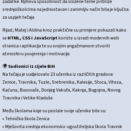
zadatke. Njihova sposobnost da složene teme približe
srednjoškolcima na jednostavan i zanimljiv način bila je ključna
za uspjeh tečaja.
Rijad, Matej i Aldina kroz praktične su primjere pokazali kako
se
HTML, CSS i JavaScript
koriste u izradi modernih web
stranica i aplikacija te su svojim angažmanom stvorili
atmosferu povjerenja i motivacije.
🌍
Sudionici iz cijele BiH
Na tečaju je sudjelovalo 23 učenika iz različitih gradova:
Zenice, Travnika, Tuzle, Srebrenika, Kalesije, Stoca, Viteza,
Kaćuna, Busovače, Donjeg Vakufa, Kaknja, Bugojna, Novog
Travnika i Velike Kladuše.
Među školama koje su poslale svoje učenike bile su:
• Tehnička škola Zenica
• Mješovita srednja ekonomsko-ugostiteljska škola Travnik