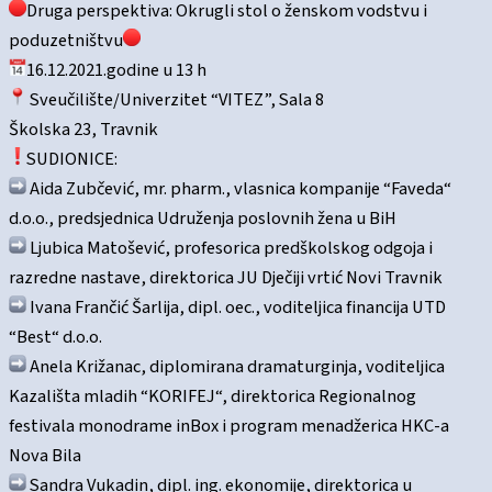
Druga perspektiva: Okrugli stol o ženskom vodstvu i
poduzetništvu
16.12.2021.godine u 13 h
Sveučilište/Univerzitet “VITEZ”, Sala 8
Školska 23, Travnik
SUDIONICE:
Aida Zubčević, mr. pharm., vlasnica kompanije “Faveda“
d.o.o., predsjednica Udruženja poslovnih žena u BiH
Ljubica Matošević, profesorica predškolskog odgoja i
razredne nastave, direktorica JU Dječiji vrtić Novi Travnik
Ivana Frančić Šarlija, dipl. oec., voditeljica financija UTD
“Best“ d.o.o.
Anela Križanac, diplomirana dramaturginja, voditeljica
Kazališta mladih “KORIFEJ“, direktorica Regionalnog
festivala monodrame inBox i program menadžerica HKC-a
Nova Bila
Sandra Vukadin, dipl. ing. ekonomije, direktorica u