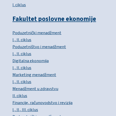
I. ciklus
Fakultet poslovne ekonomije
Poduzetnički menadžment
I., II. ciklus
Poduzetništvo i menadžment
I., II. ciklus
Digitalna ekonomija
I., II. ciklus
Marketing menadžment
I., II. ciklus
Menadžment u zdravstvu
II. ciklus
Financije, računovodstvo i revizija
I., II., III. ciklus