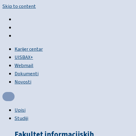
Skip to content
Karijer centar
UISBAX+
Webmail
Dokumenti
Novosti
Upisi
Studiji
Fakultet informacijskih