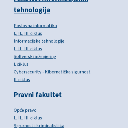
tehnologija
Poslovna informatika
I., II., III. ciklus
Informacijske tehnologije
I., II., III. ciklus
Softverski inženjering
I. ciklus
Cybersecurity - Kibernetička sigurnost
II. ciklus
Pravni fakultet
Opće pravo
I., II., III. ciklus
Sigurnost i kriminalistika