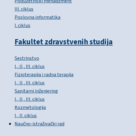
Poduzetnički menadžment
III. ciklus
Poslovna informatika
I. ciklus
Fakultet zdravstvenih studija
Sestrinstvo
I., II., III. ciklus
Fizioterapija i radna terapija
I., II., III. ciklus
Sanitarni inženjering
I., II., III. ciklus
Kozmetologija
I., II. ciklus
Naučno-istraživački rad