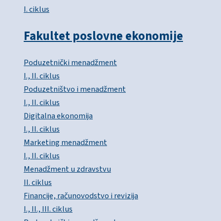
I. ciklus
Fakultet poslovne ekonomije
Poduzetnički menadžment
I., II. ciklus
Poduzetništvo i menadžment
I., II. ciklus
Digitalna ekonomija
I., II. ciklus
Marketing menadžment
I., II. ciklus
Menadžment u zdravstvu
II. ciklus
Financije, računovodstvo i revizija
I., II., III. ciklus