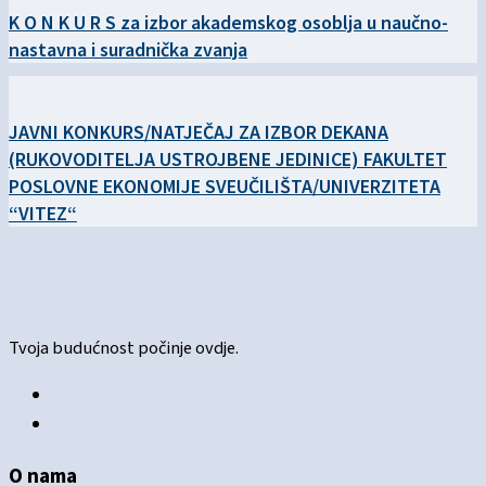
K O N K U R S za izbor akademskog osoblja u naučno-
nastavna i suradnička zvanja
JAVNI KONKURS/NATJEČAJ ZA IZBOR DEKANA
(RUKOVODITELJA USTROJBENE JEDINICE) FAKULTET
POSLOVNE EKONOMIJE SVEUČILIŠTA/UNIVERZITETA
“VITEZ“
Tvoja budućnost počinje ovdje.
O nama