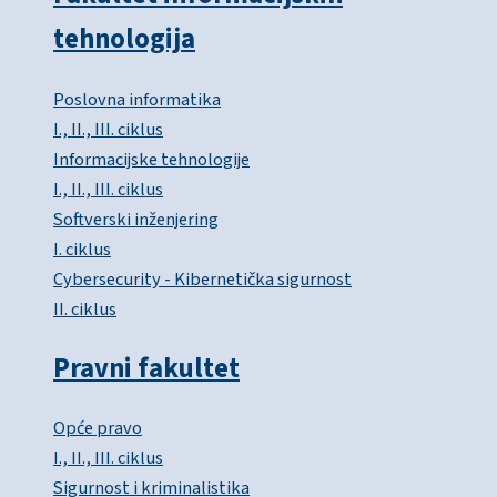
tehnologija
Poslovna informatika
I., II., III. ciklus
Informacijske tehnologije
I., II., III. ciklus
Softverski inženjering
I. ciklus
Cybersecurity - Kibernetička sigurnost
II. ciklus
Pravni fakultet
Opće pravo
I., II., III. ciklus
Sigurnost i kriminalistika