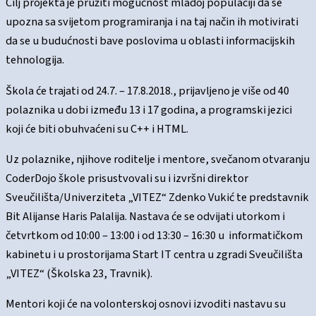
Cilj projekta je pružiti mogućnost mladoj populaciji da se
upozna sa svijetom programiranja i na taj način ih motivirati
da se u budućnosti bave poslovima u oblasti informacijskih
tehnologija.
Škola će trajati od 24.7. – 17.8.2018., prijavljeno je više od 40
polaznika u dobi između 13 i 17 godina, a programski jezici
koji će biti obuhvaćeni su C++ i HTML.
Uz polaznike, njihove roditelje i mentore, svečanom otvaranju
CoderDojo škole prisustvovali su i izvršni direktor
Sveučilišta/Univerziteta „VITEZ“ Zdenko Vukić te predstavnik
Bit Alijanse Haris Palalija. Nastava će se odvijati utorkom i
četvrtkom od 10:00 – 13:00 i od 13:30 – 16:30 u informatičkom
kabinetu i u prostorijama Start IT centra u zgradi Sveučilišta
„VITEZ“ (Školska 23, Travnik).
Mentori koji će na volonterskoj osnovi izvoditi nastavu su