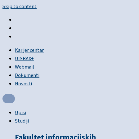
Skip to content
Karijer centar
UISBAX+
Webmail
Dokumenti
Novosti
Upisi
Studiji
Fakultet informacijskih