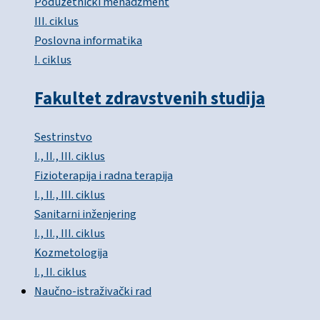
Poduzetnički menadžment
III. ciklus
Poslovna informatika
I. ciklus
Fakultet zdravstvenih studija
Sestrinstvo
I., II., III. ciklus
Fizioterapija i radna terapija
I., II., III. ciklus
Sanitarni inženjering
I., II., III. ciklus
Kozmetologija
I., II. ciklus
Naučno-istraživački rad