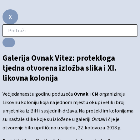
X
Galerija Ovnak Vitez: protekloga
tjedna otvorena izložba slika i XI.
likovna kolonija
Već jedanaestu godinu poduzeća
Ovnak
i
CM
organiziraju
Likovnu koloniju koja na jednom mjestu okupi veliki broj
umjetnika iz BiH i susjednih država. Na proteklim kolonijama
su nastale slike koje su izložene u galeriji
Ovnak
i čije je
otvorenje bilo upriličeno u srijedu, 22. kolovoza 2018.g.