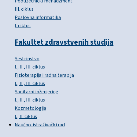
Poduzetnički menadžment
III. ciklus
Poslovna informatika
I. ciklus
Fakultet zdravstvenih studija
Sestrinstvo
I., II., III. ciklus
Fizioterapija i radna terapija
I., II., III. ciklus
Sanitarni inženjering
I., II., III. ciklus
Kozmetologija
I., II. ciklus
Naučno-istraživački rad