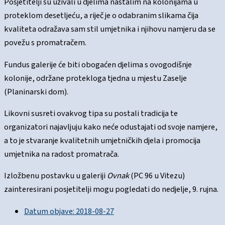
Posjetitelji su uživali u djelima nastalim na kolonijama u
proteklom desetljeću, a riječ je o odabranim slikama čija
kvaliteta odražava sam stil umjetnika i njihovu namjeru da se
povežu s promatračem.
Fundus galerije će biti obogaćen djelima s ovogodišnje
kolonije, održane protekloga tjedna u mjestu Zaselje
(Planinarski dom).
Likovni susreti ovakvog tipa su postali tradicija te
organizatori najavljuju kako neće odustajati od svoje namjere,
a to je stvaranje kvalitetnih umjetničkih djela i promocija
umjetnika na radost promatrača.
Izložbenu postavku u galeriji
Ovnak
(PC 96 u Vitezu)
zainteresirani posjetitelji mogu pogledati do nedjelje, 9. rujna.
Datum objave:
2018-08-27