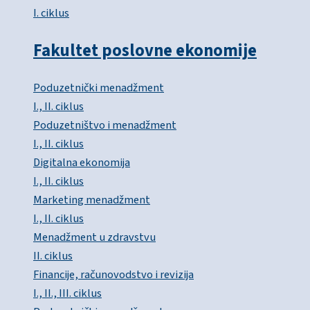
I. ciklus
Fakultet poslovne ekonomije
Poduzetnički menadžment
I., II. ciklus
Poduzetništvo i menadžment
I., II. ciklus
Digitalna ekonomija
I., II. ciklus
Marketing menadžment
I., II. ciklus
Menadžment u zdravstvu
II. ciklus
Financije, računovodstvo i revizija
I., II., III. ciklus