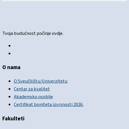
Tvoja budućnost počinje ovdje.
O nama
O Sveučilištu/Univerzitetu
Centar za kvalitet
Akademsko osoblje
Certifikat boniteta izvrsnosti 2026.
Fakulteti