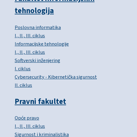
tehnologija
Poslovna informatika
I., II., III. ciklus
Informacijske tehnologije
I., II., III. ciklus
Softverski inženjering
I. ciklus
Cybersecurity - Kibernetička sigurnost
II. ciklus
Pravni fakultet
Opće pravo
I., II., III. ciklus
Sigurnost i kriminalistika