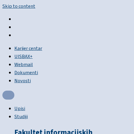
Skip to content
Karijer centar
UISBAX+
Webmail
Dokumenti
Novosti
Upisi
Studiji
Fakultet informacijskih