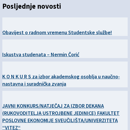
Posljednje novosti
Obavijest o radnom vremenu Studentske službe!
Iskustva studenata – Nermin Čorić
K O N K U R S za izbor akademskog osoblja u naučno-
nastavna i suradnička zvanja
JAVNI KONKURS/NATJEČAJ ZA IZBOR DEKANA
(RUKOVODITELJA USTROJBENE JEDINICE) FAKULTET
POSLOVNE EKONOMIJE SVEUČILIŠTA/UNIVERZITETA
“VITEZ“