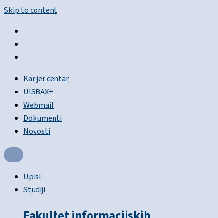
Skip to content
Karijer centar
UISBAX+
Webmail
Dokumenti
Novosti
Upisi
Studiji
Fakultet informacijskih