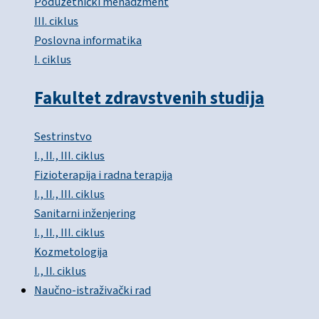
Poduzetnički menadžment
III. ciklus
Poslovna informatika
I. ciklus
Fakultet zdravstvenih studija
Sestrinstvo
I., II., III. ciklus
Fizioterapija i radna terapija
I., II., III. ciklus
Sanitarni inženjering
I., II., III. ciklus
Kozmetologija
I., II. ciklus
Naučno-istraživački rad