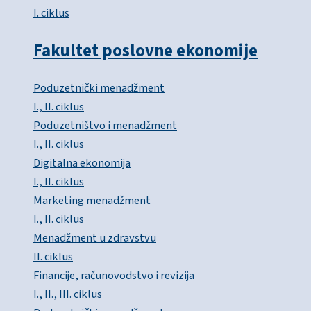
I. ciklus
Fakultet poslovne ekonomije
Poduzetnički menadžment
I., II. ciklus
Poduzetništvo i menadžment
I., II. ciklus
Digitalna ekonomija
I., II. ciklus
Marketing menadžment
I., II. ciklus
Menadžment u zdravstvu
II. ciklus
Financije, računovodstvo i revizija
I., II., III. ciklus