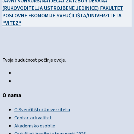
JAVNI KONKURS/NATJEČAJ ZA IZBOR DEKANA
(RUKOVODITELJA USTROJBENE JEDINICE) FAKULTET
POSLOVNE EKONOMIJE SVEUČILIŠTA/UNIVERZITETA
“VITEZ“
Tvoja budućnost počinje ovdje.
O nama
O Sveučilištu/Univerzitetu
Centar za kvalitet
Akademsko osoblje