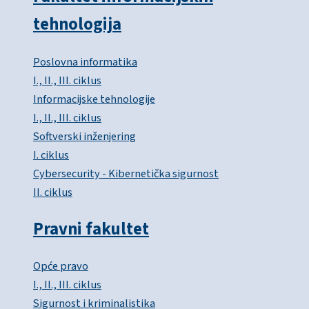
tehnologija
Poslovna informatika
I., II., III. ciklus
Informacijske tehnologije
I., II., III. ciklus
Softverski inženjering
I. ciklus
Cybersecurity - Kibernetička sigurnost
II. ciklus
Pravni fakultet
Opće pravo
I., II., III. ciklus
Sigurnost i kriminalistika