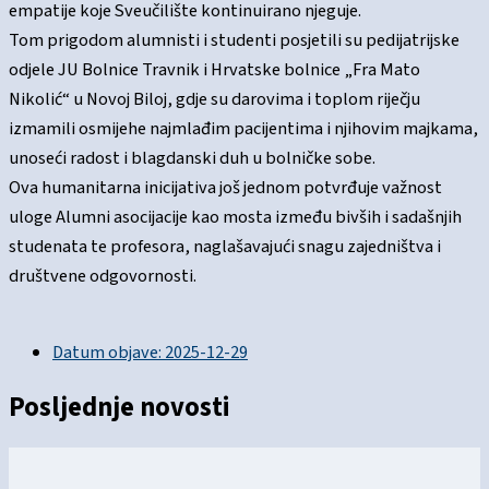
empatije koje Sveučilište kontinuirano njeguje.
Tom prigodom alumnisti i studenti posjetili su pedijatrijske
odjele JU Bolnice Travnik i Hrvatske bolnice „Fra Mato
Nikolić“ u Novoj Biloj, gdje su darovima i toplom riječju
izmamili osmijehe najmlađim pacijentima i njihovim majkama,
unoseći radost i blagdanski duh u bolničke sobe.
Ova humanitarna inicijativa još jednom potvrđuje važnost
uloge Alumni asocijacije kao mosta između bivših i sadašnjih
studenata te profesora, naglašavajući snagu zajedništva i
društvene odgovornosti.
Datum objave:
2025-12-29
Posljednje novosti