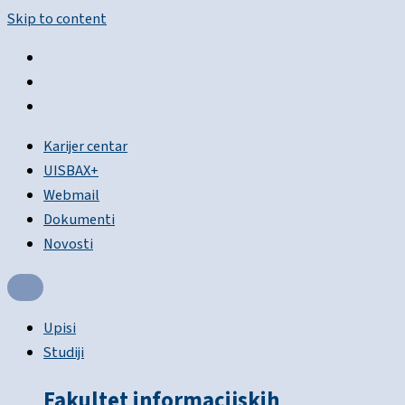
Skip to content
Karijer centar
UISBAX+
Webmail
Dokumenti
Novosti
Upisi
Studiji
Fakultet informacijskih