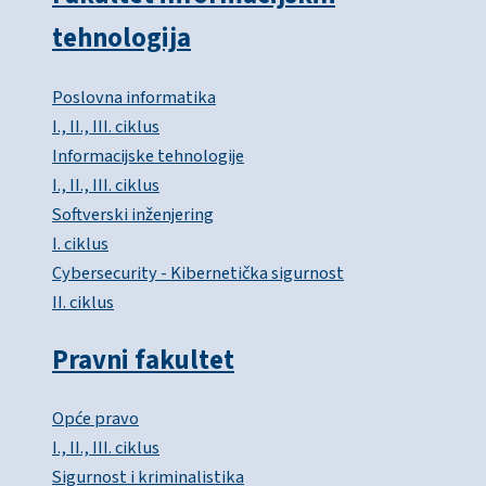
tehnologija
Poslovna informatika
I., II., III. ciklus
Informacijske tehnologije
I., II., III. ciklus
Softverski inženjering
I. ciklus
Cybersecurity - Kibernetička sigurnost
II. ciklus
Pravni fakultet
Opće pravo
I., II., III. ciklus
Sigurnost i kriminalistika