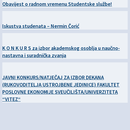
Obavijest o radnom vremenu Studentske službe!
Iskustva studenata – Nermin Čorić
K O N K U R S za izbor akademskog osoblja u naučno-
nastavna i suradnička zvanja
JAVNI KONKURS/NATJEČAJ ZA IZBOR DEKANA
(RUKOVODITELJA USTROJBENE JEDINICE) FAKULTET
POSLOVNE EKONOMIJE SVEUČILIŠTA/UNIVERZITETA
“VITEZ“