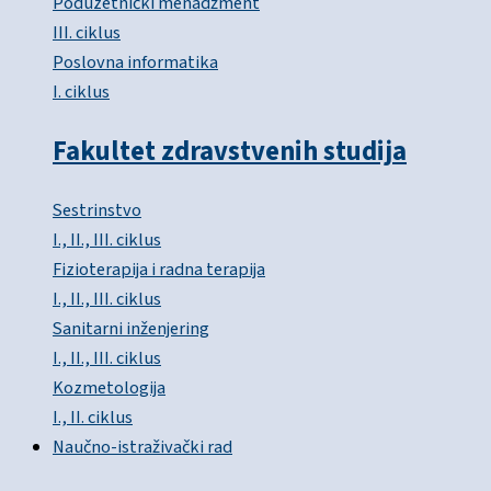
Poduzetnički menadžment
III. ciklus
Poslovna informatika
I. ciklus
Fakultet zdravstvenih studija
Sestrinstvo
I., II., III. ciklus
Fizioterapija i radna terapija
I., II., III. ciklus
Sanitarni inženjering
I., II., III. ciklus
Kozmetologija
I., II. ciklus
Naučno-istraživački rad