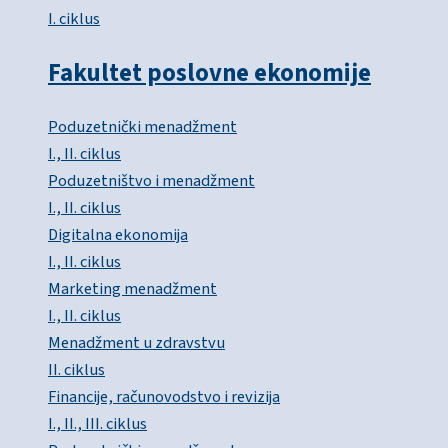
I. ciklus
Fakultet poslovne ekonomije
Poduzetnički menadžment
I., II. ciklus
Poduzetništvo i menadžment
I., II. ciklus
Digitalna ekonomija
I., II. ciklus
Marketing menadžment
I., II. ciklus
Menadžment u zdravstvu
II. ciklus
Financije, računovodstvo i revizija
I., II., III. ciklus