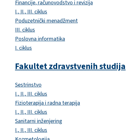
Financije, računovodstvo i revizija
I., II., III. ciklus
Poduzetnički menadžment
III. ciklus
Poslovna informatika
I. ciklus
Fakultet zdravstvenih studija
Sestrinstvo
I., II., III. ciklus
Fizioterapija i radna terapija
I., II., III. ciklus
Sanitarni inženjering
I., II., III. ciklus
Kozmetologija