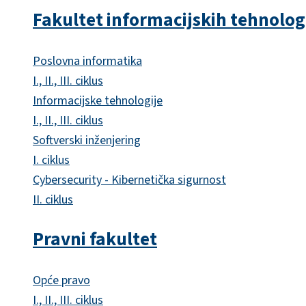
Fakultet informacijskih tehnolog
Poslovna informatika
I., II., III. ciklus
Informacijske tehnologije
I., II., III. ciklus
Softverski inženjering
I. ciklus
Cybersecurity - Kibernetička sigurnost
II. ciklus
Pravni fakultet
Opće pravo
I., II., III. ciklus