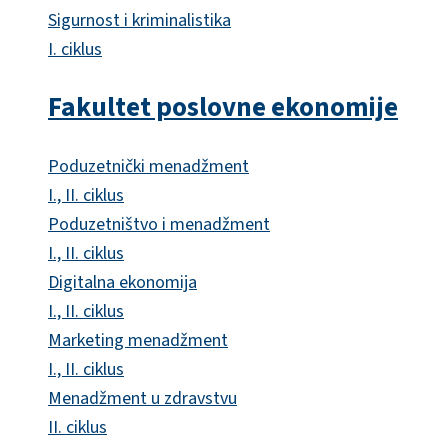
Sigurnost i kriminalistika
I. ciklus
Fakultet poslovne ekonomije
Poduzetnički menadžment
I., II. ciklus
Poduzetništvo i menadžment
I., II. ciklus
Digitalna ekonomija
I., II. ciklus
Marketing menadžment
I., II. ciklus
Menadžment u zdravstvu
II. ciklus