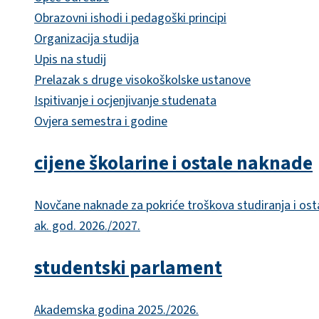
Obrazovni ishodi i pedagoški principi
Organizacija studija
Upis na studij
Prelazak s druge visokoškolske ustanove
Ispitivanje i ocjenjivanje studenata
Ovjera semestra i godine
cijene školarine i ostale naknade
Novčane naknade za pokriće troškova studiranja i ost
ak. god. 2026./2027.
studentski parlament
Akademska godina 2025./2026.