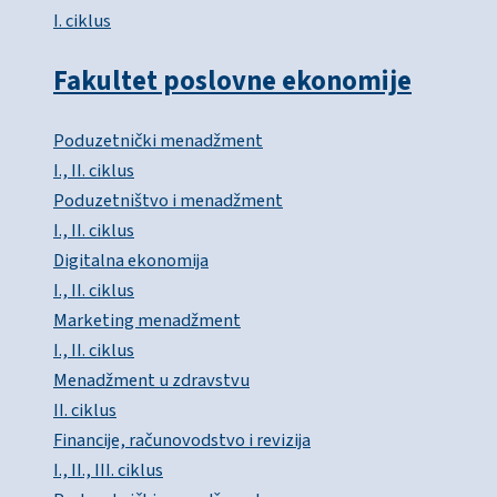
I. ciklus
Fakultet poslovne ekonomije
Poduzetnički menadžment
I., II. ciklus
Poduzetništvo i menadžment
I., II. ciklus
Digitalna ekonomija
I., II. ciklus
Marketing menadžment
I., II. ciklus
Menadžment u zdravstvu
II. ciklus
Financije, računovodstvo i revizija
I., II., III. ciklus