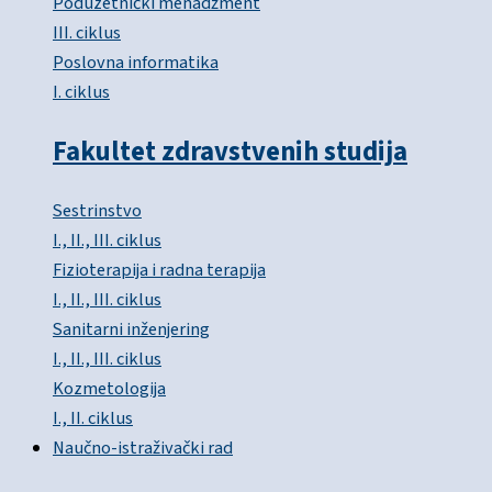
Poduzetnički menadžment
III. ciklus
Poslovna informatika
I. ciklus
Fakultet zdravstvenih studija
Sestrinstvo
I., II., III. ciklus
Fizioterapija i radna terapija
I., II., III. ciklus
Sanitarni inženjering
I., II., III. ciklus
Kozmetologija
I., II. ciklus
Naučno-istraživački rad