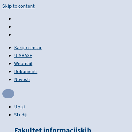
Skip to content
Karijer centar
UISBAX+
Webmail
Dokumenti
Novosti
Upisi
Studiji
Fakultet informacijskih