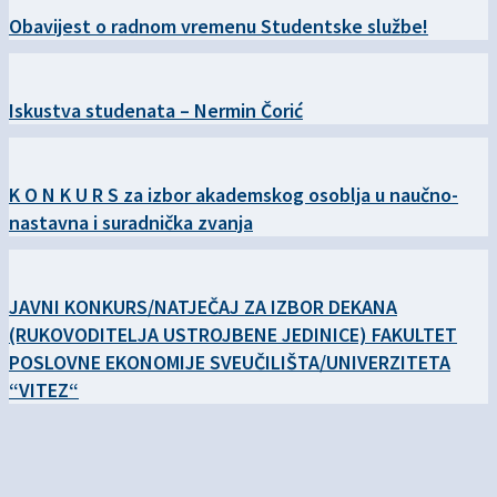
Obavijest o radnom vremenu Studentske službe!
Iskustva studenata – Nermin Čorić
K O N K U R S za izbor akademskog osoblja u naučno-
nastavna i suradnička zvanja
JAVNI KONKURS/NATJEČAJ ZA IZBOR DEKANA
(RUKOVODITELJA USTROJBENE JEDINICE) FAKULTET
POSLOVNE EKONOMIJE SVEUČILIŠTA/UNIVERZITETA
“VITEZ“