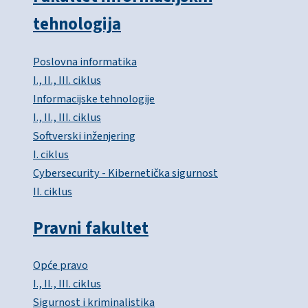
tehnologija
Poslovna informatika
I., II., III. ciklus
Informacijske tehnologije
I., II., III. ciklus
Softverski inženjering
I. ciklus
Cybersecurity - Kibernetička sigurnost
II. ciklus
Pravni fakultet
Opće pravo
I., II., III. ciklus
Sigurnost i kriminalistika