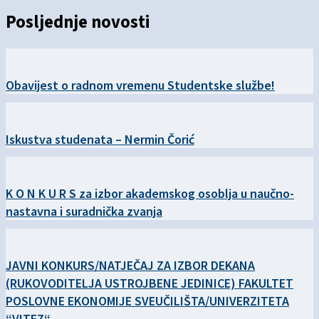
Posljednje novosti
Obavijest o radnom vremenu Studentske službe!
Iskustva studenata – Nermin Čorić
K O N K U R S za izbor akademskog osoblja u naučno-
nastavna i suradnička zvanja
JAVNI KONKURS/NATJEČAJ ZA IZBOR DEKANA
(RUKOVODITELJA USTROJBENE JEDINICE) FAKULTET
POSLOVNE EKONOMIJE SVEUČILIŠTA/UNIVERZITETA
“VITEZ“