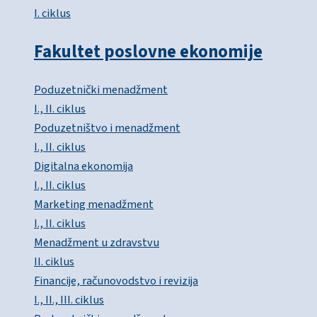
I. ciklus
Fakultet poslovne ekonomije
Poduzetnički menadžment
I., II. ciklus
Poduzetništvo i menadžment
I., II. ciklus
Digitalna ekonomija
I., II. ciklus
Marketing menadžment
I., II. ciklus
Menadžment u zdravstvu
II. ciklus
Financije, računovodstvo i revizija
I., II., III. ciklus