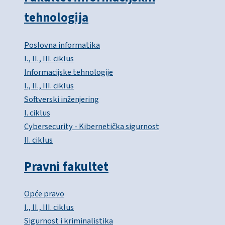
tehnologija
Poslovna informatika
I., II., III. ciklus
Informacijske tehnologije
I., II., III. ciklus
Softverski inženjering
I. ciklus
Cybersecurity - Kibernetička sigurnost
II. ciklus
Pravni fakultet
Opće pravo
I., II., III. ciklus
Sigurnost i kriminalistika