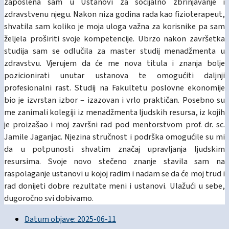
zaposlena sam u Ustanovi za socijalno zbrinjavanje i
zdravstvenu njegu. Nakon niza godina rada kao fizioterapeut,
shvatila sam koliko je moja uloga važna za korisnike pa sam
željela proširiti svoje kompetencije. Ubrzo nakon završetka
studija sam se odlučila za master studij menadžmenta u
zdravstvu. Vjerujem da će me nova titula i znanja bolje
pozicionirati unutar ustanova te omogućiti daljnji
profesionalni rast. Studij na Fakultetu poslovne ekonomije
bio je izvrstan izbor – izazovan i vrlo praktičan. Posebno su
me zanimali kolegiji iz menadžmenta ljudskih resursa, iz kojih
je proizašao i moj završni rad pod mentorstvom prof. dr. sc.
Jamile Jaganjac. Njezina stručnost i podrška omogućile su mi
da u potpunosti shvatim značaj upravljanja ljudskim
resursima. Svoje novo stečeno znanje stavila sam na
raspolaganje ustanovi u kojoj radim i nadam se da će moj trud i
rad donijeti dobre rezultate meni i ustanovi. Ulažući u sebe,
dugoročno svi dobivamo.
Datum objave:
2025-06-11