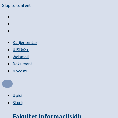
Skip to content
Karijer centar
UISBAX+
Webmail
Dokumenti
Novosti
Upisi
Studiji
Fakultet informacijskih