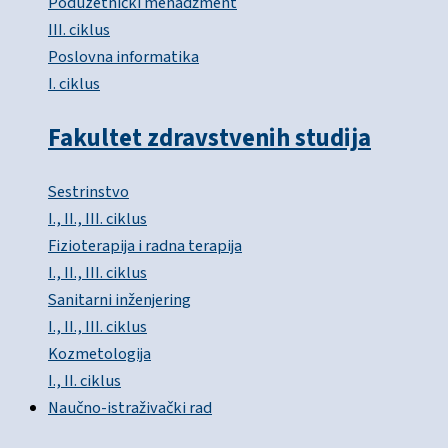
Poduzetnički menadžment
III. ciklus
Poslovna informatika
I. ciklus
Fakultet zdravstvenih studija
Sestrinstvo
I., II., III. ciklus
Fizioterapija i radna terapija
I., II., III. ciklus
Sanitarni inženjering
I., II., III. ciklus
Kozmetologija
I., II. ciklus
Naučno-istraživački rad