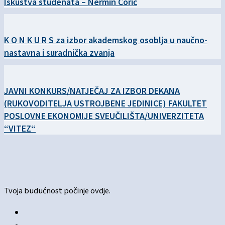
Iskustva studenata – Nermin Čorić
K O N K U R S za izbor akademskog osoblja u naučno-
nastavna i suradnička zvanja
JAVNI KONKURS/NATJEČAJ ZA IZBOR DEKANA
(RUKOVODITELJA USTROJBENE JEDINICE) FAKULTET
POSLOVNE EKONOMIJE SVEUČILIŠTA/UNIVERZITETA
“VITEZ“
Tvoja budućnost počinje ovdje.