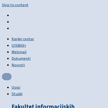
Skip to content
Karijer centar
UISBAX+
Webmail
Dokumenti
Novosti
Upisi
Studiji
Fakultet informacijskih