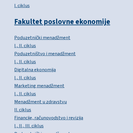
I. ciklus
Fakultet poslovne ekonomije
Poduzetnički menadžment
I., II. ciklus
Poduzetništvo i menadžment
I., II. ciklus
Digitalna ekonomija
I., II. ciklus
Marketing menadžment
I., II. ciklus
Menadžment u zdravstvu
II. ciklus
Financije, računovodstvo i revizija
I., II., III. ciklus