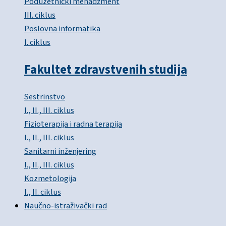
Poduzetnički menadžment
III. ciklus
Poslovna informatika
I. ciklus
Fakultet zdravstvenih studija
Sestrinstvo
I., II., III. ciklus
Fizioterapija i radna terapija
I., II., III. ciklus
Sanitarni inženjering
I., II., III. ciklus
Kozmetologija
I., II. ciklus
Naučno-istraživački rad