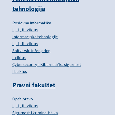
tehnologija
Poslovna informatika
I., II., III. ciklus
Informacijske tehnologije
I., II., III. ciklus
Softverski inženjering
I. ciklus
Cybersecurity - Kibernetička sigurnost
II. ciklus
Pravni fakultet
Opće pravo
I., II., III. ciklus
Sigurnost i kriminalistika