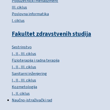
Poduzetnički menadžment
III. ciklus
Poslovna informatika
I. ciklus
Fakultet zdravstvenih studija
Sestrinstvo
I., II., III. ciklus
Fizioterapija i radna terapija
I., II., III. ciklus
Sanitarni inženjering
I., II., III. ciklus
Kozmetologija
I., II. ciklus
Naučno-istraživački rad