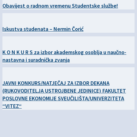
Obavijest o radnom vremenu Studentske službe!
Iskustva studenata – Nermin Čorić
K O N K U R S za izbor akademskog osoblja u naučno-
nastavna i suradnička zvanja
JAVNI KONKURS/NATJEČAJ ZA IZBOR DEKANA
(RUKOVODITELJA USTROJBENE JEDINICE) FAKULTET
POSLOVNE EKONOMIJE SVEUČILIŠTA/UNIVERZITETA
“VITEZ“