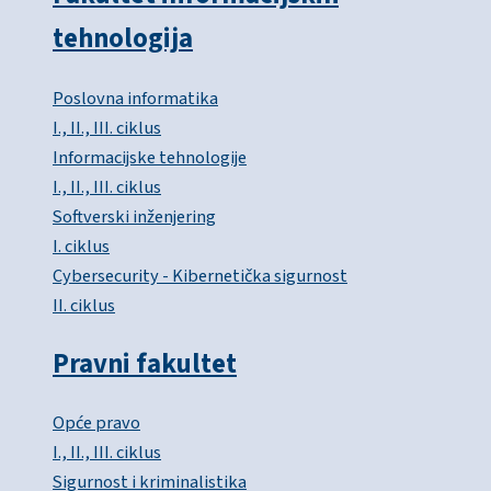
tehnologija
Poslovna informatika
I., II., III. ciklus
Informacijske tehnologije
I., II., III. ciklus
Softverski inženjering
I. ciklus
Cybersecurity - Kibernetička sigurnost
II. ciklus
Pravni fakultet
Opće pravo
I., II., III. ciklus
Sigurnost i kriminalistika