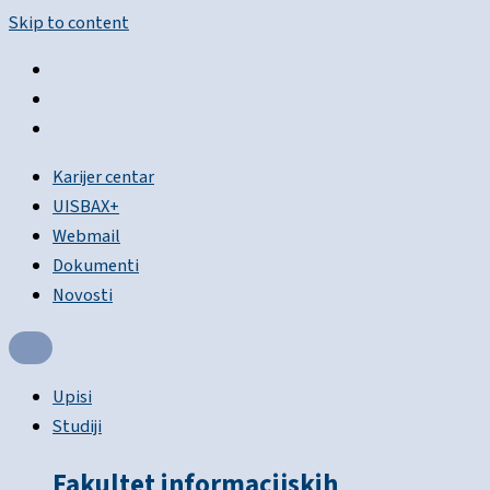
Skip to content
Karijer centar
UISBAX+
Webmail
Dokumenti
Novosti
Upisi
Studiji
Fakultet informacijskih