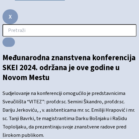
X
Međunarodna znanstvena konferencija
SKEI 2024. održana je ove godine u
Novom Mestu
Sudjelovanje na konferenciji omogućilo je predstavnicima
Sveučilišta “VITEZ”:
prof.dr.sc.
Semini Škandro,
prof.dr.sc.
Dariju Jerkoviću, , v. asistenticama mr. sc. Emiliji Hrapović i mr.
sc. Tanji Bavrki, te magistrantima Darku Bošnjaku i Rašidu
Toploljaku, da prezentiraju svoje znanstvene radove pred
širokom publikom.