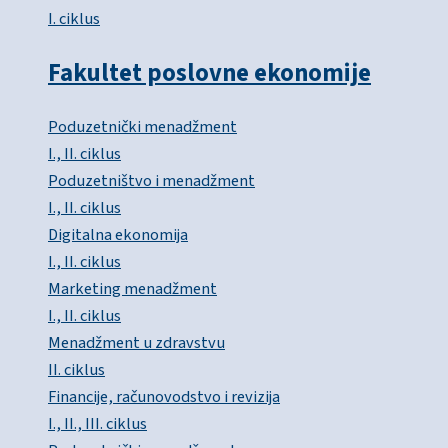
I. ciklus
Fakultet poslovne ekonomije
Poduzetnički menadžment
I., II. ciklus
Poduzetništvo i menadžment
I., II. ciklus
Digitalna ekonomija
I., II. ciklus
Marketing menadžment
I., II. ciklus
Menadžment u zdravstvu
II. ciklus
Financije, računovodstvo i revizija
I., II., III. ciklus