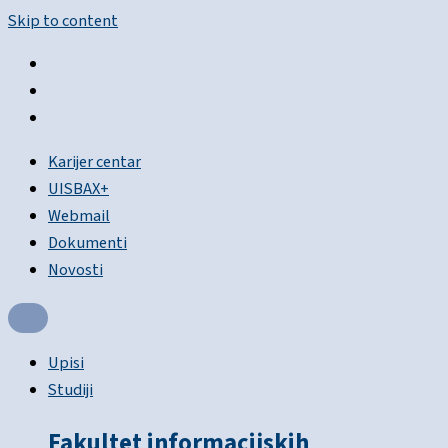
Skip to content
Karijer centar
UISBAX+
Webmail
Dokumenti
Novosti
Upisi
Studiji
Fakultet informacijskih