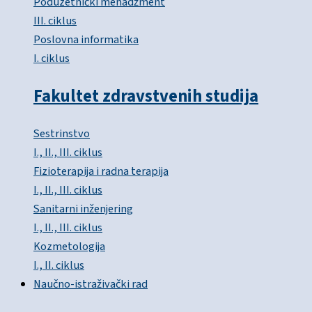
Poduzetnički menadžment
III. ciklus
Poslovna informatika
I. ciklus
Fakultet zdravstvenih studija
Sestrinstvo
I., II., III. ciklus
Fizioterapija i radna terapija
I., II., III. ciklus
Sanitarni inženjering
I., II., III. ciklus
Kozmetologija
I., II. ciklus
Naučno-istraživački rad