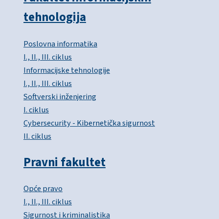
tehnologija
Poslovna informatika
I., II., III. ciklus
Informacijske tehnologije
I., II., III. ciklus
Softverski inženjering
I. ciklus
Cybersecurity - Kibernetička sigurnost
II. ciklus
Pravni fakultet
Opće pravo
I., II., III. ciklus
Sigurnost i kriminalistika