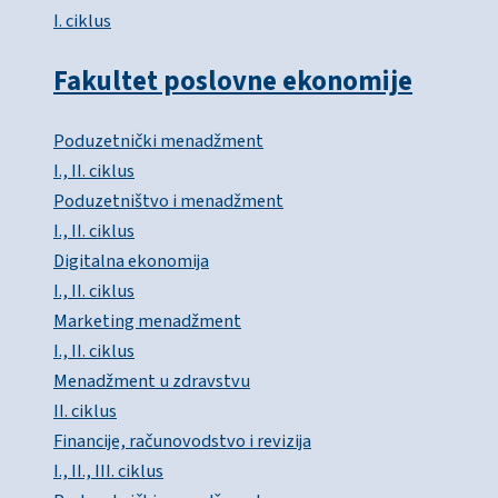
I. ciklus
Fakultet poslovne ekonomije
Poduzetnički menadžment
I., II. ciklus
Poduzetništvo i menadžment
I., II. ciklus
Digitalna ekonomija
I., II. ciklus
Marketing menadžment
I., II. ciklus
Menadžment u zdravstvu
II. ciklus
Financije, računovodstvo i revizija
I., II., III. ciklus