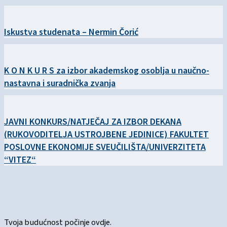
Iskustva studenata – Nermin Čorić
K O N K U R S za izbor akademskog osoblja u naučno-
nastavna i suradnička zvanja
JAVNI KONKURS/NATJEČAJ ZA IZBOR DEKANA
(RUKOVODITELJA USTROJBENE JEDINICE) FAKULTET
POSLOVNE EKONOMIJE SVEUČILIŠTA/UNIVERZITETA
“VITEZ“
Tvoja budućnost počinje ovdje.