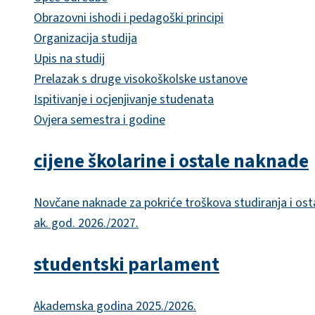
Obrazovni ishodi i pedagoški principi
Organizacija studija
Upis na studij
Prelazak s druge visokoškolske ustanove
Ispitivanje i ocjenjivanje studenata
Ovjera semestra i godine
cijene školarine i ostale naknade
Novčane naknade za pokriće troškova studiranja i ost
ak. god. 2026./2027.
studentski parlament
Akademska godina 2025./2026.