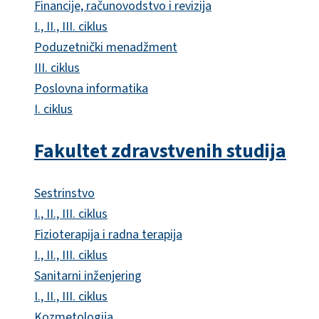
Financije, računovodstvo i revizija
I., II., III. ciklus
Poduzetnički menadžment
III. ciklus
Poslovna informatika
I. ciklus
Fakultet zdravstvenih studija
Sestrinstvo
I., II., III. ciklus
Fizioterapija i radna terapija
I., II., III. ciklus
Sanitarni inženjering
I., II., III. ciklus
Kozmetologija