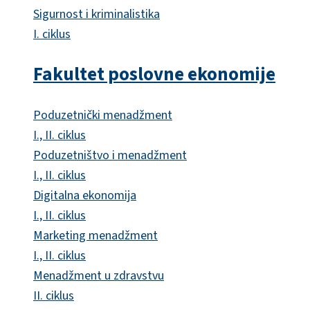
Sigurnost i kriminalistika
I. ciklus
Fakultet poslovne ekonomije
Poduzetnički menadžment
I., II. ciklus
Poduzetništvo i menadžment
I., II. ciklus
Digitalna ekonomija
I., II. ciklus
Marketing menadžment
I., II. ciklus
Menadžment u zdravstvu
II. ciklus