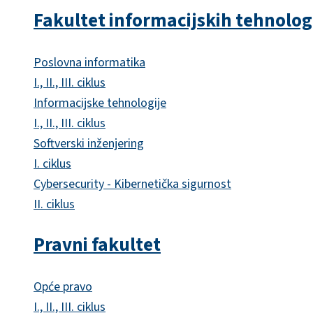
Fakultet informacijskih tehnolog
Poslovna informatika
I., II., III. ciklus
Informacijske tehnologije
I., II., III. ciklus
Softverski inženjering
I. ciklus
Cybersecurity - Kibernetička sigurnost
II. ciklus
Pravni fakultet
Opće pravo
I., II., III. ciklus