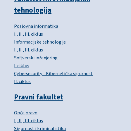
tehnologija
Poslovna informatika
I., II., III. ciklus
Informacijske tehnologije
I., II., III. ciklus
Softverski inženjering
I. ciklus
Cybersecurity - Kibernetička sigurnost
II. ciklus
Pravni fakultet
Opće pravo
I., II., III. ciklus
Sigurnost i kriminalistika