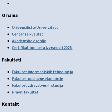
O nama
O Sveučilištu/Univerzitetu
Centar za kvalitet
Akademsko osoblje
Certifikat boniteta izvrsnosti 2026.
Fakulteti
Fakultet informacijskih tehnologija
Fakultet poslovne ekonomije
Fakultet zdravstvenih studija
Pravni fakultet
Kontakt