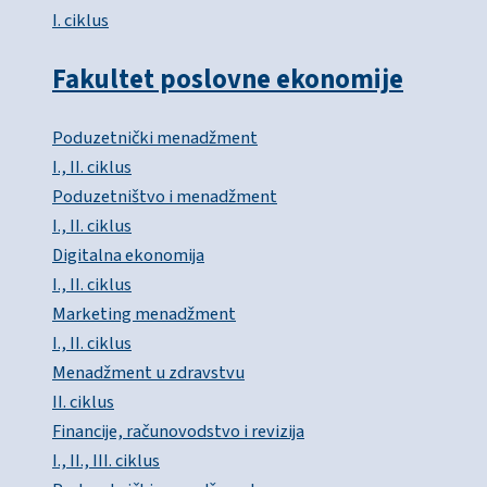
I. ciklus
Fakultet poslovne ekonomije
Poduzetnički menadžment
I., II. ciklus
Poduzetništvo i menadžment
I., II. ciklus
Digitalna ekonomija
I., II. ciklus
Marketing menadžment
I., II. ciklus
Menadžment u zdravstvu
II. ciklus
Financije, računovodstvo i revizija
I., II., III. ciklus