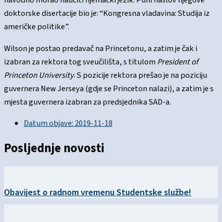
navodno morao naučiti njemački jezik. Puni naslov njegove
doktorske disertacije bio je: “Kongresna vladavina: Studija iz
američke politike”.
Wilson je postao predavač na Princetonu, a zatim je čak i
izabran za rektora tog sveučilišta, s titulom
President of
Princeton University
. S pozicije rektora prešao je na poziciju
guvernera New Jerseya (gdje se Princeton nalazi), a zatim je s
mjesta guvernera izabran za predsjednika SAD-a.
Datum objave:
2019-11-18
Posljednje novosti
Obavijest o radnom vremenu Studentske službe!