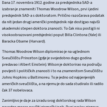
Dana 17. novembra 1912. godine za predsjednika SAD-a
izabran je znameniti Thomas Woodrow Wilson, prvi i jedini
predsjednik SAD-a s doktoratom. Prilično razočarava podatak
da niti jedan drugi američki predsjednik nije dostigao najviši
akademski stepen doktora znanosti. To čak nisu postigli ni
visokoobrazovani predsjednici poput Billa Clintona (Yale) ili
Baracka Obame (Harvard).
Thomas Woodrow Wilson diplomirao je na uglednom
Sveučilištu Princeton (gdje je svojedobno dugo godina
predavao i Albert Einstein). Wilson je doktorirao na području
povijesti i političkih znanosti i to na znamenitom Sveučilištu
Johns Hopkins u Baltimoreu. To je jedno od najcjenjenijih
američkih sveučilišta, a na njemu je do sada studiralo ili radilo
čak 37 nobelovaca.
Zanimljivo je da je za izradu svog doktorskog rada Wilson