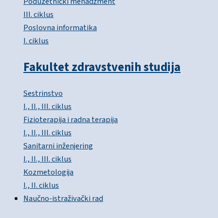
Poduzetnički menadžment
III. ciklus
Poslovna informatika
I. ciklus
Fakultet zdravstvenih studija
Sestrinstvo
I., II., III. ciklus
Fizioterapija i radna terapija
I., II., III. ciklus
Sanitarni inženjering
I., II., III. ciklus
Kozmetologija
I., II. ciklus
Naučno-istraživački rad