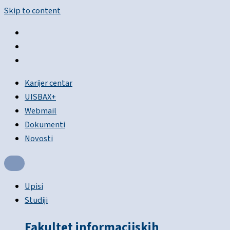
Skip to content
Karijer centar
UISBAX+
Webmail
Dokumenti
Novosti
Upisi
Studiji
Fakultet informacijskih