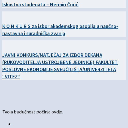
Iskustva studenata – Nermin Čorić
K O N K U R S za izbor akademskog osoblja u naučno-
nastavna i suradnička zvanja
JAVNI KONKURS/NATJEČAJ ZA IZBOR DEKANA
(RUKOVODITELJA USTROJBENE JEDINICE) FAKULTET
POSLOVNE EKONOMIJE SVEUČILIŠTA/UNIVERZITETA
“VITEZ“
Tvoja budućnost počinje ovdje.