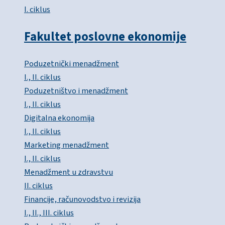
I. ciklus
Fakultet poslovne ekonomije
Poduzetnički menadžment
I., II. ciklus
Poduzetništvo i menadžment
I., II. ciklus
Digitalna ekonomija
I., II. ciklus
Marketing menadžment
I., II. ciklus
Menadžment u zdravstvu
II. ciklus
Financije, računovodstvo i revizija
I., II., III. ciklus