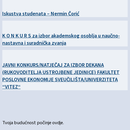
Iskustva studenata – Nermin Čorić
K O N K U R S za izbor akademskog osoblja u naučno-
nastavna i suradnička zvanja
JAVNI KONKURS/NATJEČAJ ZA IZBOR DEKANA
(RUKOVODITELJA USTROJBENE JEDINICE) FAKULTET
POSLOVNE EKONOMIJE SVEUČILIŠTA/UNIVERZITETA
“VITEZ“
Tvoja budućnost počinje ovdje.