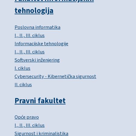
tehnologija
Poslovna informatika
I., II., III. ciklus
Informacijske tehnologije
I., II., III. ciklus
Softverski inženjering
I. ciklus
Cybersecurity - Kibernetička sigurnost
II. ciklus
Pravni fakultet
Opće pravo
I., II., III. ciklus
Sigurnost i kriminalistika