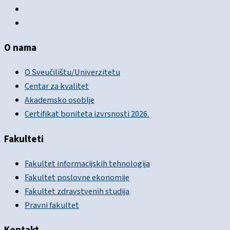
O nama
O Sveučilištu/Univerzitetu
Centar za kvalitet
Akademsko osoblje
Certifikat boniteta izvrsnosti 2026.
Fakulteti
Fakultet informacijskih tehnologija
Fakultet poslovne ekonomije
Fakultet zdravstvenih studija
Pravni fakultet
Kontakt