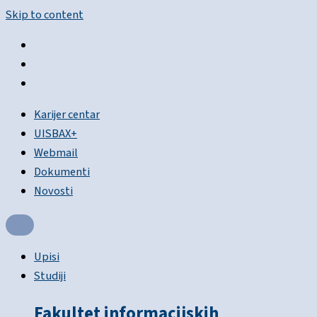
Skip to content
Karijer centar
UISBAX+
Webmail
Dokumenti
Novosti
Upisi
Studiji
Fakultet informacijskih