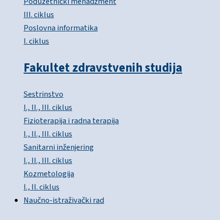
Poduzetnički menadžment
III. ciklus
Poslovna informatika
I. ciklus
Fakultet zdravstvenih studija
Sestrinstvo
I., II., III. ciklus
Fizioterapija i radna terapija
I., II., III. ciklus
Sanitarni inženjering
I., II., III. ciklus
Kozmetologija
I., II. ciklus
Naučno-istraživački rad