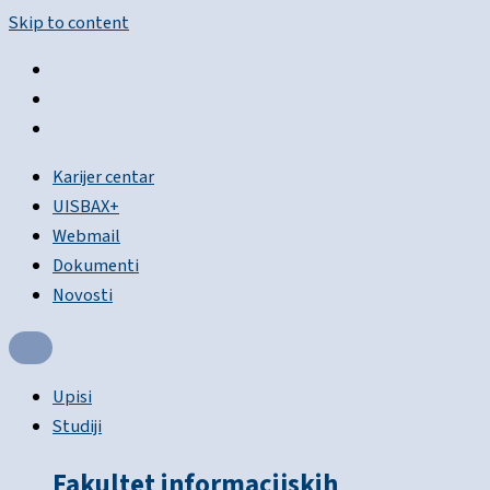
Skip to content
Karijer centar
UISBAX+
Webmail
Dokumenti
Novosti
Upisi
Studiji
Fakultet informacijskih