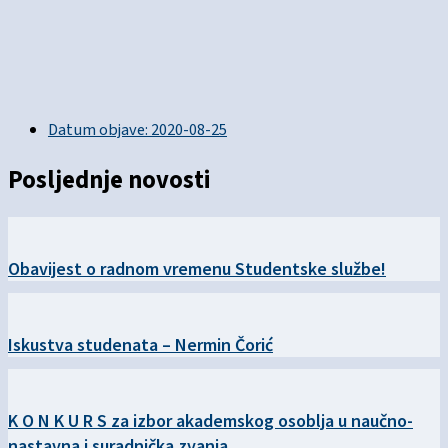
Datum objave:
2020-08-25
Posljednje novosti
Obavijest o radnom vremenu Studentske službe!
Iskustva studenata – Nermin Čorić
K O N K U R S za izbor akademskog osoblja u naučno-
nastavna i suradnička zvanja