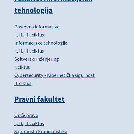
tehnologija
Poslovna informatika
I., II., III. ciklus
Informacijske tehnologije
I., II., III. ciklus
Softverski inženjering
I. ciklus
Cybersecurity - Kibernetička sigurnost
II. ciklus
Pravni fakultet
Opće pravo
I., II., III. ciklus
Sigurnost i kriminalistika