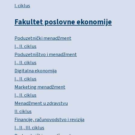
I. ciklus
Fakultet poslovne ekonomije
Poduzetnički menadžment
I., II. ciklus
Poduzetništvo i menadžment
I., II. ciklus
Digitalna ekonomija
I., II. ciklus
Marketing menadžment
I., II. ciklus
Menadžment u zdravstvu
II. ciklus
Financije, računovodstvo i revizija
I., II., III. ciklus