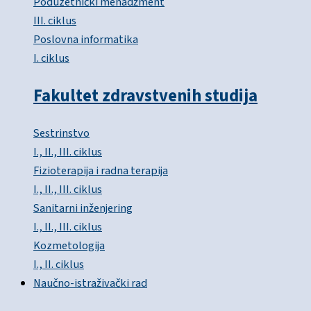
Poduzetnički menadžment
III. ciklus
Poslovna informatika
I. ciklus
Fakultet zdravstvenih studija
Sestrinstvo
I., II., III. ciklus
Fizioterapija i radna terapija
I., II., III. ciklus
Sanitarni inženjering
I., II., III. ciklus
Kozmetologija
I., II. ciklus
Naučno-istraživački rad