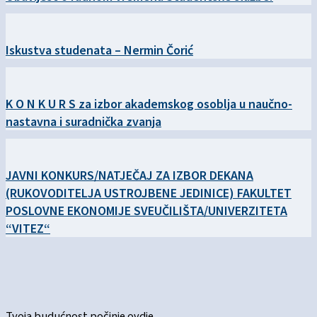
Iskustva studenata – Nermin Čorić
K O N K U R S za izbor akademskog osoblja u naučno-
nastavna i suradnička zvanja
JAVNI KONKURS/NATJEČAJ ZA IZBOR DEKANA
(RUKOVODITELJA USTROJBENE JEDINICE) FAKULTET
POSLOVNE EKONOMIJE SVEUČILIŠTA/UNIVERZITETA
“VITEZ“
Tvoja budućnost počinje ovdje.