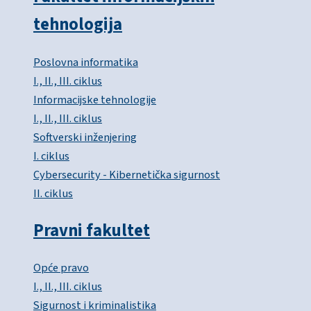
tehnologija
Poslovna informatika
I., II., III. ciklus
Informacijske tehnologije
I., II., III. ciklus
Softverski inženjering
I. ciklus
Cybersecurity - Kibernetička sigurnost
II. ciklus
Pravni fakultet
Opće pravo
I., II., III. ciklus
Sigurnost i kriminalistika