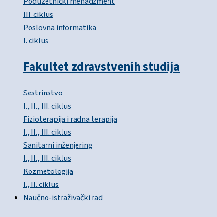
Poduzetnički menadžment
III. ciklus
Poslovna informatika
I. ciklus
Fakultet zdravstvenih studija
Sestrinstvo
I., II., III. ciklus
Fizioterapija i radna terapija
I., II., III. ciklus
Sanitarni inženjering
I., II., III. ciklus
Kozmetologija
I., II. ciklus
Naučno-istraživački rad