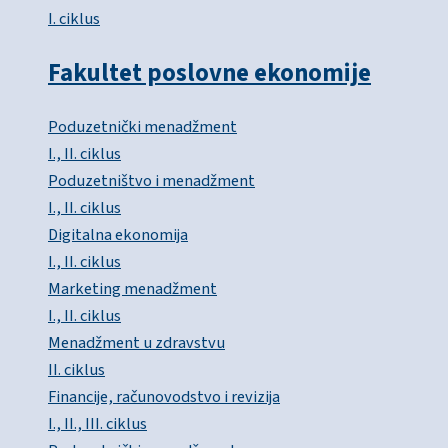
I. ciklus
Fakultet poslovne ekonomije
Poduzetnički menadžment
I., II. ciklus
Poduzetništvo i menadžment
I., II. ciklus
Digitalna ekonomija
I., II. ciklus
Marketing menadžment
I., II. ciklus
Menadžment u zdravstvu
II. ciklus
Financije, računovodstvo i revizija
I., II., III. ciklus