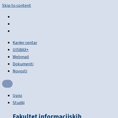
Skip to content
Karijer centar
UISBAX+
Webmail
Dokumenti
Novosti
Upisi
Studiji
Fakultet informacijskih