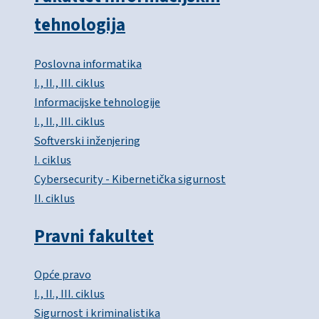
tehnologija
Poslovna informatika
I., II., III. ciklus
Informacijske tehnologije
I., II., III. ciklus
Softverski inženjering
I. ciklus
Cybersecurity - Kibernetička sigurnost
II. ciklus
Pravni fakultet
Opće pravo
I., II., III. ciklus
Sigurnost i kriminalistika