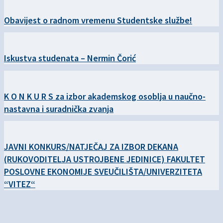
Obavijest o radnom vremenu Studentske službe!
Iskustva studenata – Nermin Čorić
K O N K U R S za izbor akademskog osoblja u naučno-
nastavna i suradnička zvanja
JAVNI KONKURS/NATJEČAJ ZA IZBOR DEKANA
(RUKOVODITELJA USTROJBENE JEDINICE) FAKULTET
POSLOVNE EKONOMIJE SVEUČILIŠTA/UNIVERZITETA
“VITEZ“