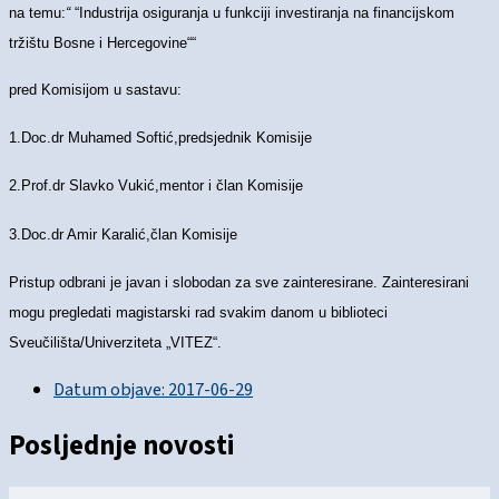
na temu:
“
“Industrija osiguranja u funkciji investiranja na financijskom
tržištu Bosne i Hercegovine““
pred Komisijom u sastavu:
1.Doc.dr Muhamed Softić,predsjednik Komisije
2.Prof.dr Slavko Vukić,mentor i član Komisije
3.Doc.dr Amir Karalić,član Komisije
Pristup odbrani je javan i slobodan za sve zainteresirane. Zainteresirani
mogu pregledati magistarski rad svakim danom u biblioteci
Sveučilišta/Univerziteta „VITEZ“.
Datum objave:
2017-06-29
Posljednje novosti