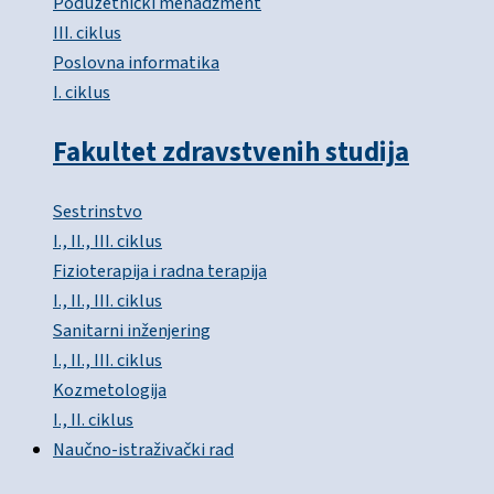
Poduzetnički menadžment
III. ciklus
Poslovna informatika
I. ciklus
Fakultet zdravstvenih studija
Sestrinstvo
I., II., III. ciklus
Fizioterapija i radna terapija
I., II., III. ciklus
Sanitarni inženjering
I., II., III. ciklus
Kozmetologija
I., II. ciklus
Naučno-istraživački rad