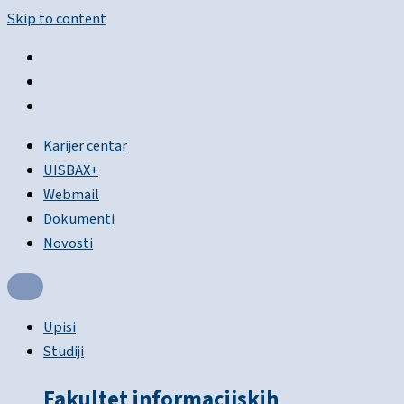
Skip to content
Karijer centar
UISBAX+
Webmail
Dokumenti
Novosti
Upisi
Studiji
Fakultet informacijskih