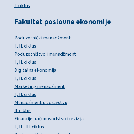
I. ciklus
Fakultet poslovne ekonomije
Poduzetnički menadžment
I., II. ciklus
Poduzetništvo i menadžment
I., II. ciklus
Digitalna ekonomija
I., II. ciklus
Marketing menadžment
I., II. ciklus
Menadžment u zdravstvu
II. ciklus
Financije, računovodstvo i revizija
I., II., III. ciklus