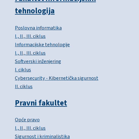
tehnologija
Poslovna informatika
I., II., III. ciklus
Informacijske tehnologije
I., II., III. ciklus
Softverski inženjering
I. ciklus
Cybersecurity - Kibernetička sigurnost
II. ciklus
Pravni fakultet
Opće pravo
I., II., III. ciklus
Sigurnost i kriminalistika