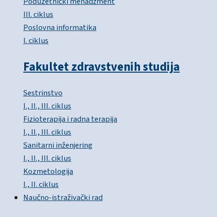
Poduzetnički menadžment
III. ciklus
Poslovna informatika
I. ciklus
Fakultet zdravstvenih studija
Sestrinstvo
I., II., III. ciklus
Fizioterapija i radna terapija
I., II., III. ciklus
Sanitarni inženjering
I., II., III. ciklus
Kozmetologija
I., II. ciklus
Naučno-istraživački rad