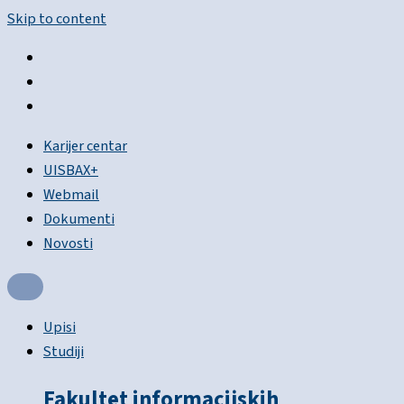
Skip to content
Karijer centar
UISBAX+
Webmail
Dokumenti
Novosti
Upisi
Studiji
Fakultet informacijskih