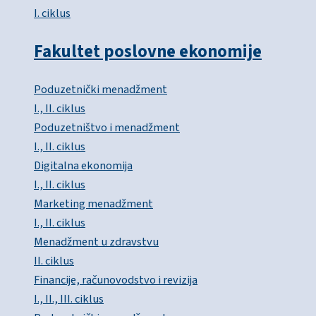
I. ciklus
Fakultet poslovne ekonomije
Poduzetnički menadžment
I., II. ciklus
Poduzetništvo i menadžment
I., II. ciklus
Digitalna ekonomija
I., II. ciklus
Marketing menadžment
I., II. ciklus
Menadžment u zdravstvu
II. ciklus
Financije, računovodstvo i revizija
I., II., III. ciklus