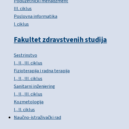
Poduzetnički menadžment
III. ciklus
Poslovna informatika
I. ciklus
Fakultet zdravstvenih studija
Sestrinstvo
I., II., III. ciklus
Fizioterapija i radna terapija
I., II., III. ciklus
Sanitarni inženjering
I., II., III. ciklus
Kozmetologija
I., II. ciklus
Naučno-istraživački rad