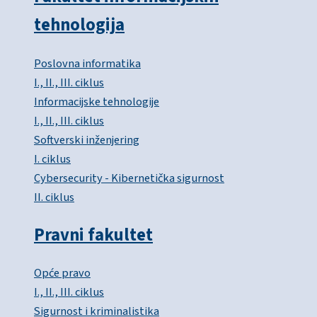
tehnologija
Poslovna informatika
I., II., III. ciklus
Informacijske tehnologije
I., II., III. ciklus
Softverski inženjering
I. ciklus
Cybersecurity - Kibernetička sigurnost
II. ciklus
Pravni fakultet
Opće pravo
I., II., III. ciklus
Sigurnost i kriminalistika