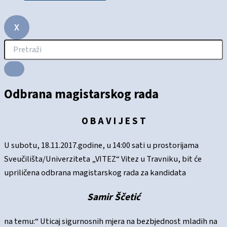
X
Odbrana magistarskog rada
O B A V I J E S T
U subotu, 18.11.2017.godine, u 14:00 sati u prostorijama
Sveučilišta/Univerziteta „VITEZ“ Vitez u Travniku, bit će
upriličena odbrana magistarskog rada za kandidata
Samir Ščetić
na temu:“ Uticaj sigurnosnih mjera na bezbjednost mladih na