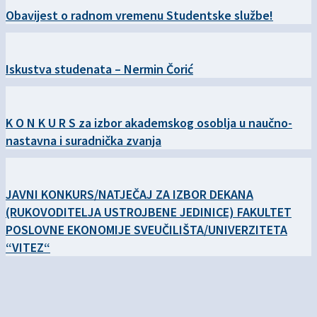
Obavijest o radnom vremenu Studentske službe!
Iskustva studenata – Nermin Čorić
K O N K U R S za izbor akademskog osoblja u naučno-
nastavna i suradnička zvanja
JAVNI KONKURS/NATJEČAJ ZA IZBOR DEKANA
(RUKOVODITELJA USTROJBENE JEDINICE) FAKULTET
POSLOVNE EKONOMIJE SVEUČILIŠTA/UNIVERZITETA
“VITEZ“