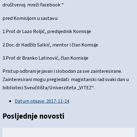
društvenoj mreži Facebook “
pred Komisijom u sastavu:
1.Prof. dr Lazo Roljić, predsjednik Komisije
2.Doc. dr Hadžib Salkić, mentor i član Komsije
3.Prof. dr Branko Latinović, član Komisije
Pristup odbrani je javan i slobodan za sve zainteresirane.
Zainteresirani mogu pregledati magistarski rad svaki dan u
biblioteci Sveučilišta/Univerziteta „VITEZ“.
Datum objave:
2017-11-14
Posljednje novosti