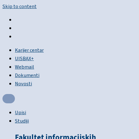
Skip to content
Karijer centar
UISBAX+
Webmail
Dokumenti
Novosti
Upisi
Studiji
Fakultet informacijskih