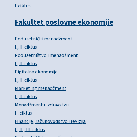
I. ciklus
Fakultet poslovne ekonomije
Poduzetnički menadžment
I., II. ciklus
Poduzetništvo i menadžment
I., II. ciklus
Digitalna ekonomija
I., II. ciklus
Marketing menadžment
I., II. ciklus
Menadžment u zdravstvu
II. ciklus
Financije, računovodstvo i revizija
I., II., III. ciklus