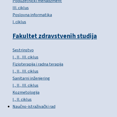
Poduzetnički menadžment
III. ciklus
Poslovna informatika
I. ciklus
Fakultet zdravstvenih studija
Sestrinstvo
I., II., III. ciklus
Fizioterapija i radna terapija
I., II., III. ciklus
Sanitarni inženjering
I., II., III. ciklus
Kozmetologija
I., II. ciklus
Naučno-istraživački rad