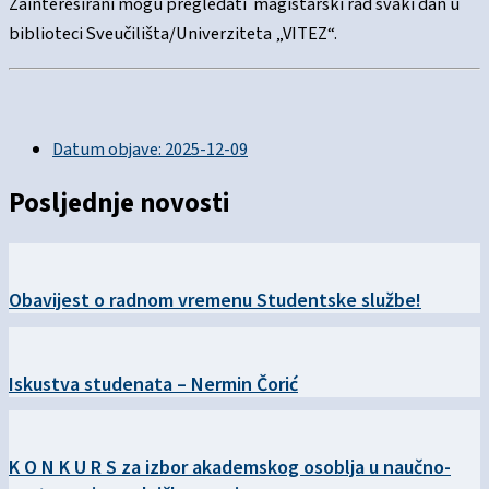
Zainteresirani mogu pregledati magistarski rad svaki dan u
biblioteci Sveučilišta/Univerziteta „VITEZ“.
Datum objave:
2025-12-09
Posljednje novosti
Obavijest o radnom vremenu Studentske službe!
Iskustva studenata – Nermin Čorić
K O N K U R S za izbor akademskog osoblja u naučno-