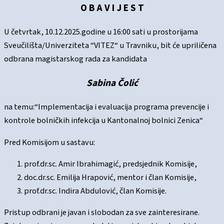
O B A V I J E S T
U četvrtak, 10.12.2025.godine u 16:00 sati u prostorijama
Sveučilišta/Univerziteta “VITEZ“ u Travniku, bit će upriličena
odbrana magistarskog rada za kandidata
Sabina Čolić
na temu:“Implementacija i evaluacija programa prevencije i
kontrole bolničkih infekcija u Kantonalnoj bolnici Zenica“
Pred Komisijom u sastavu:
prof.dr.sc. Amir Ibrahimagić, predsjednik Komisije,
doc.dr.sc. Emilija Hrapović, mentor i član Komisije,
prof.dr.sc. Indira Abdulović, član Komisije.
Pristup odbrani je javan i slobodan za sve zainteresirane.