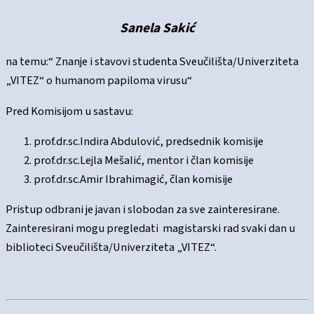
Sanela Sakić
na temu:“ Znanje i stavovi studenta Sveučilišta/Univerziteta
„VITEZ“ o humanom papiloma virusu“
Pred Komisijom u sastavu:
prof.dr.sc.Indira Abdulović, predsednik komisije
prof.dr.sc.Lejla Mešalić, mentor i član komisije
prof.dr.sc.Amir Ibrahimagić, član komisije
Pristup odbrani je javan i slobodan za sve zainteresirane.
Zainteresirani mogu pregledati magistarski rad svaki dan u
biblioteci Sveučilišta/Univerziteta „VITEZ“.