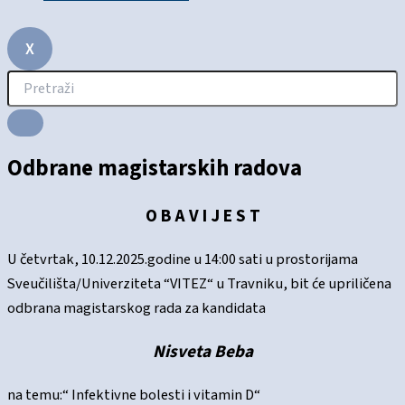
X
Odbrane magistarskih radova
O B A V I J E S T
U četvrtak, 10.12.2025.godine u 14:00 sati u prostorijama
Sveučilišta/Univerziteta “VITEZ“ u Travniku, bit će upriličena
odbrana magistarskog rada za kandidata
Nisveta Beba
na temu:“ Infektivne bolesti i vitamin D“