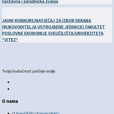
nastavna i suradnička zvanja
JAVNI KONKURS/NATJEČAJ ZA IZBOR DEKANA
(RUKOVODITELJA USTROJBENE JEDINICE) FAKULTET
POSLOVNE EKONOMIJE SVEUČILIŠTA/UNIVERZITETA
“VITEZ“
Tvoja budućnost počinje ovdje.
O nama
O Sveučilištu/Univerzitetu