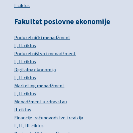
I. ciklus
Fakultet poslovne ekonomije
Poduzetnički menadžment
I., II. ciklus
Poduzetništvo i menadžment
I., II. ciklus
Digitalna ekonomija
I., II. ciklus
Marketing menadžment
I., II. ciklus
Menadžment u zdravstvu
II. ciklus
Financije, računovodstvo i revizija
I., II., III. ciklus