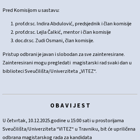
Pred Komisijom u sastavu:
prof.dr.sc. Indira Abdulović, predsjednik i član komisije
prof.dr.sc. Lejla Čalkić, mentor i član komisije
doc.dr.sc. Zudi Osmani, član komisije.
Pristup odbrani je javan i slobodan za sve zainteresirane.
Zainteresirani mogu pregledati magistarski rad svaki dan u
biblioteci Sveučilišta/Univerziteta „VITEZ“.
O B A V I J E S T
U četvrtak, 10.12.2025.godine u 15:00 sati u prostorijama
Sveučilišta/Univerziteta “VITEZ“ u Travniku, bit će upriličena
odbrana magistarskog rada za kandidata