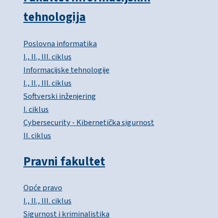
tehnologija
Poslovna informatika
I., II., III. ciklus
Informacijske tehnologije
I., II., III. ciklus
Softverski inženjering
I. ciklus
Cybersecurity - Kibernetička sigurnost
II. ciklus
Pravni fakultet
Opće pravo
I., II., III. ciklus
Sigurnost i kriminalistika