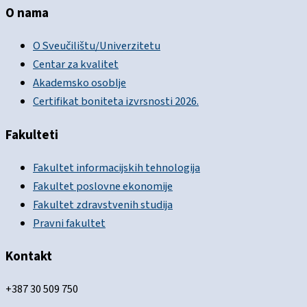
O nama
O Sveučilištu/Univerzitetu
Centar za kvalitet
Akademsko osoblje
Certifikat boniteta izvrsnosti 2026.
Fakulteti
Fakultet informacijskih tehnologija
Fakultet poslovne ekonomije
Fakultet zdravstvenih studija
Pravni fakultet
Kontakt
+387 30 509 750