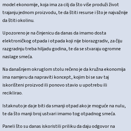
model ekonomije, koja ima za cilj da što više produži život
trajanju jednom proizvodu, te da štiti resurse i što je najvažnije
da štiti okolinu.
Upozoreno je na činjenicu da danas da imamo dosta
elektroničkog otpada i otpada koji nije biorazgradiv, za čiju
razgradnju treba hiljadu godina, te da se stvaraju ogromne
naslage smeća.
Na današnjem okruglom stolu rečeno je da kružna ekonomija
ima namjeru da napraviti koncept, kojim bi se sav taj
iskorišteni proizvod ili ponovo stavio u upotrebu ili
reciklirao.
Istaknuto je da je biti da smanji otpad ako je moguće na nulu,
te da što manji broj ustvari imamo tog otpadnog smeća.
Paneli što su danas iskoristili priliku da daju odgovor na