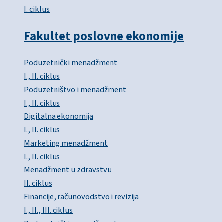
I. ciklus
Fakultet poslovne ekonomije
Poduzetnički menadžment
I., II. ciklus
Poduzetništvo i menadžment
I., II. ciklus
Digitalna ekonomija
I., II. ciklus
Marketing menadžment
I., II. ciklus
Menadžment u zdravstvu
II. ciklus
Financije, računovodstvo i revizija
I., II., III. ciklus