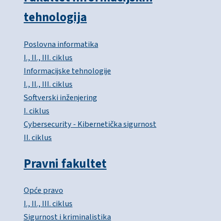
tehnologija
Poslovna informatika
I., II., III. ciklus
Informacijske tehnologije
I., II., III. ciklus
Softverski inženjering
I. ciklus
Cybersecurity - Kibernetička sigurnost
II. ciklus
Pravni fakultet
Opće pravo
I., II., III. ciklus
Sigurnost i kriminalistika