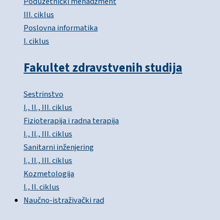
Poduzetnički menadžment
III. ciklus
Poslovna informatika
I. ciklus
Fakultet zdravstvenih studija
Sestrinstvo
I., II., III. ciklus
Fizioterapija i radna terapija
I., II., III. ciklus
Sanitarni inženjering
I., II., III. ciklus
Kozmetologija
I., II. ciklus
Naučno-istraživački rad