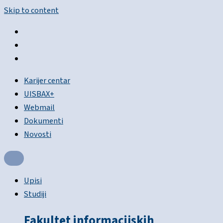
Skip to content
Karijer centar
UISBAX+
Webmail
Dokumenti
Novosti
Upisi
Studiji
Fakultet informacijskih