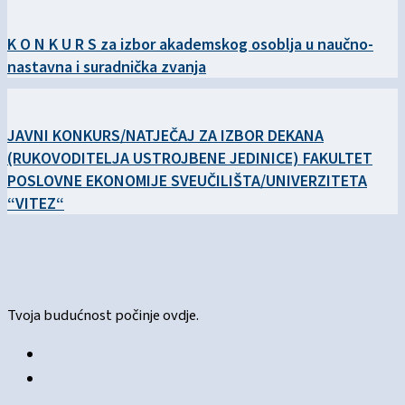
K O N K U R S za izbor akademskog osoblja u naučno-
nastavna i suradnička zvanja
JAVNI KONKURS/NATJEČAJ ZA IZBOR DEKANA
(RUKOVODITELJA USTROJBENE JEDINICE) FAKULTET
POSLOVNE EKONOMIJE SVEUČILIŠTA/UNIVERZITETA
“VITEZ“
Tvoja budućnost počinje ovdje.