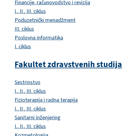
Financije, računovodstvo i revizija
I., II., III. ciklus
Poduzetnički menadžment
III. ciklus
Poslovna informatika
I. ciklus
Fakultet zdravstvenih studija
Sestrinstvo
I., II., III. ciklus
Fizioterapija i radna terapija
I., II., III. ciklus
Sanitarni inženjering
I., II., III. ciklus
Kozmetologija