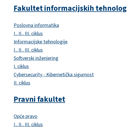
Fakultet informacijskih tehnolog
Poslovna informatika
I., II., III. ciklus
Informacijske tehnologije
I., II., III. ciklus
Softverski inženjering
I. ciklus
Cybersecurity - Kibernetička sigurnost
II. ciklus
Pravni fakultet
Opće pravo
I., II., III. ciklus