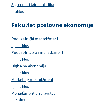
Sigurnost i kriminalistika
I. ciklus
Fakultet poslovne ekonomije
Poduzetnički menadžment
I., II. ciklus
Poduzetništvo i menadžment
I., II. ciklus
Digitalna ekonomija
I., II. ciklus
Marketing menadžment
I., II. ciklus
Menadžment u zdravstvu
II. ciklus