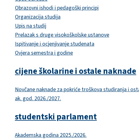
Obrazovni ishodi i pedagoški principi
Organizacija studija
Upis na studij
Prelazak s druge visokoškolske ustanove
Ispitivanje i ocjenjivanje studenata
Ovjera semestra i godine
cijene školarine i ostale naknade
Novčane naknade za pokriće troškova studiranja i ost
ak. god. 2026./2027.
studentski parlament
Akademska godina 2025./2026.