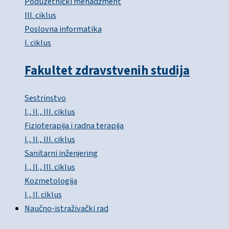
Poduzetnički menadžment
III. ciklus
Poslovna informatika
I. ciklus
Fakultet zdravstvenih studija
Sestrinstvo
I., II., III. ciklus
Fizioterapija i radna terapija
I., II., III. ciklus
Sanitarni inženjering
I., II., III. ciklus
Kozmetologija
I., II. ciklus
Naučno-istraživački rad