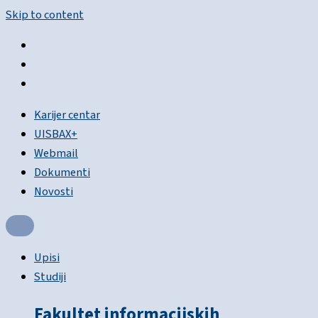
Skip to content
Karijer centar
UISBAX+
Webmail
Dokumenti
Novosti
Upisi
Studiji
Fakultet informacijskih