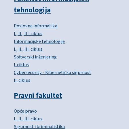
tehnologija
Poslovna informatika
I., II., III. ciklus
Informacijske tehnologije
I., II., III. ciklus
Softverski inženjering
I. ciklus
Cybersecurity - Kibernetička sigurnost
II. ciklus
Pravni fakultet
Opće pravo
I., II., III. ciklus
Sigurnost i kriminalistika