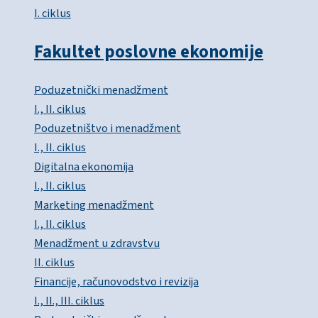
I. ciklus
Fakultet poslovne ekonomije
Poduzetnički menadžment
I., II. ciklus
Poduzetništvo i menadžment
I., II. ciklus
Digitalna ekonomija
I., II. ciklus
Marketing menadžment
I., II. ciklus
Menadžment u zdravstvu
II. ciklus
Financije, računovodstvo i revizija
I., II., III. ciklus