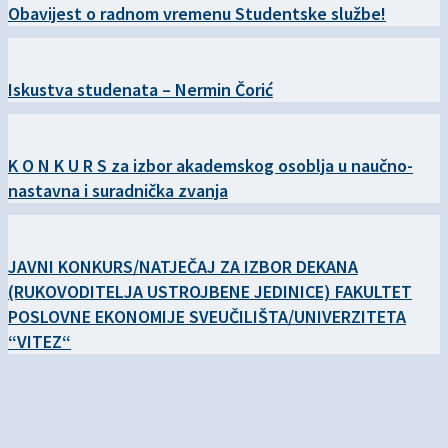
Obavijest o radnom vremenu Studentske službe!
Iskustva studenata – Nermin Čorić
K O N K U R S za izbor akademskog osoblja u naučno-
nastavna i suradnička zvanja
JAVNI KONKURS/NATJEČAJ ZA IZBOR DEKANA
(RUKOVODITELJA USTROJBENE JEDINICE) FAKULTET
POSLOVNE EKONOMIJE SVEUČILIŠTA/UNIVERZITETA
“VITEZ“