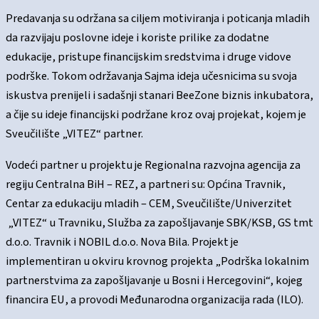
Predavanja su održana sa ciljem motiviranja i poticanja mladih
da razvijaju poslovne ideje i koriste prilike za dodatne
edukacije, pristupe financijskim sredstvima i druge vidove
podrške. Tokom održavanja Sajma ideja učesnicima su svoja
iskustva prenijeli i sadašnji stanari BeeZone biznis inkubatora,
a čije su ideje financijski podržane kroz ovaj projekat, kojem je
Sveučilište „VITEZ“ partner.
Vodeći partner u projektu je Regionalna razvojna agencija za
regiju Centralna BiH – REZ, a partneri su: Općina Travnik,
Centar za edukaciju mladih – CEM, Sveučilište/Univerzitet
„VITEZ“ u Travniku, Služba za zapošljavanje SBK/KSB, GS tmt
d.o.o. Travnik i NOBIL d.o.o. Nova Bila. Projekt je
implementiran u okviru krovnog projekta „Podrška lokalnim
partnerstvima za zapošljavanje u Bosni i Hercegovini“, kojeg
financira EU, a provodi Međunarodna organizacija rada (ILO).