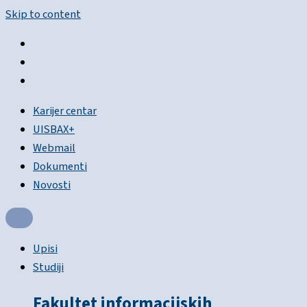
Skip to content
Karijer centar
UISBAX+
Webmail
Dokumenti
Novosti
Upisi
Studiji
Fakultet informacijskih