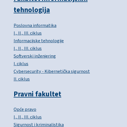
tehnologija
Poslovna informatika
I., II., III. ciklus
Informacijske tehnologije
I., II., III. ciklus
Softverski inženjering
I. ciklus
Cybersecurity - Kibernetička sigurnost
II. ciklus
Pravni fakultet
Opće pravo
I., II., III. ciklus
Sigurnost i kriminalistika