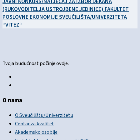
JAVNI KONKURS/NATJEČAJ ZA IZBOR DEKANA
(RUKOVODITELJA USTROJBENE JEDINICE) FAKULTET
POSLOVNE EKONOMIJE SVEUČILIŠTA/UNIVERZITETA
“VITEZ“
Tvoja budućnost počinje ovdje.
O nama
O Sveučilištu/Univerzitetu
Centar za kvalitet
Akademsko osoblje