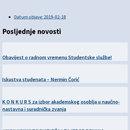
Datum objave:
2019-02-18
Posljednje novosti
Obavijest o radnom vremenu Studentske službe!
Iskustva studenata – Nermin Čorić
K O N K U R S za izbor akademskog osoblja u naučno-
nastavna i suradnička zvanja