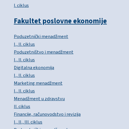
I. ciklus
Fakultet poslovne ekonomije
Poduzetnički menadžment
I., II. ciklus
Poduzetništvo i menadžment
I., II. ciklus
Digitalna ekonomija
I., II. ciklus
Marketing menadžment
I., II. ciklus
Menadžment u zdravstvu
II. ciklus
Financije, računovodstvo i revizija
I., II., III. ciklus