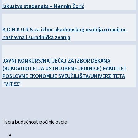
Iskustva studenata – Nermin Čorić
K O N K U R S za izbor akademskog osoblja u naučno-
nastavna i suradnička zvanja
JAVNI KONKURS/NATJEČAJ ZA IZBOR DEKANA
(RUKOVODITELJA USTROJBENE JEDINICE) FAKULTET
POSLOVNE EKONOMIJE SVEUČILIŠTA/UNIVERZITETA
“VITEZ“
Tvoja budućnost počinje ovdje.