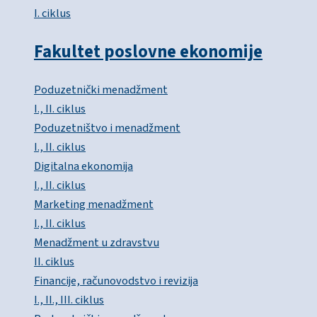
I. ciklus
Fakultet poslovne ekonomije
Poduzetnički menadžment
I., II. ciklus
Poduzetništvo i menadžment
I., II. ciklus
Digitalna ekonomija
I., II. ciklus
Marketing menadžment
I., II. ciklus
Menadžment u zdravstvu
II. ciklus
Financije, računovodstvo i revizija
I., II., III. ciklus