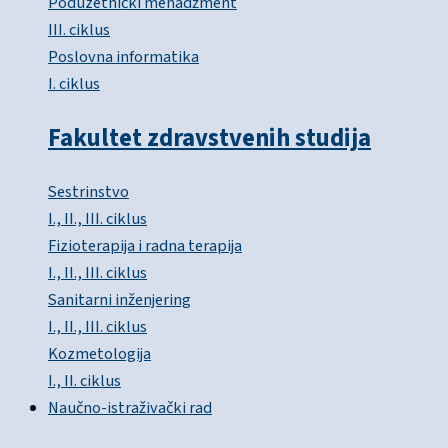
Poduzetnički menadžment
III. ciklus
Poslovna informatika
I. ciklus
Fakultet zdravstvenih studija
Sestrinstvo
I., II., III. ciklus
Fizioterapija i radna terapija
I., II., III. ciklus
Sanitarni inženjering
I., II., III. ciklus
Kozmetologija
I., II. ciklus
Naučno-istraživački rad