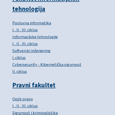
tehnologija
Poslovna informatika
I., II., III. ciklus
Informacijske tehnologije
I., II., III. ciklus
Softverski inženjering
I. ciklus
Cybersecurity - Kibernetička sigurnost
II. ciklus
Pravni fakultet
Opće pravo
I., II., III. ciklus
Sigurnost i kriminalistika