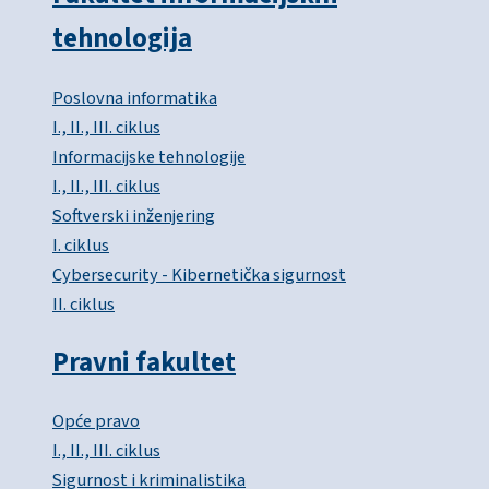
tehnologija
Poslovna informatika
I., II., III. ciklus
Informacijske tehnologije
I., II., III. ciklus
Softverski inženjering
I. ciklus
Cybersecurity - Kibernetička sigurnost
II. ciklus
Pravni fakultet
Opće pravo
I., II., III. ciklus
Sigurnost i kriminalistika