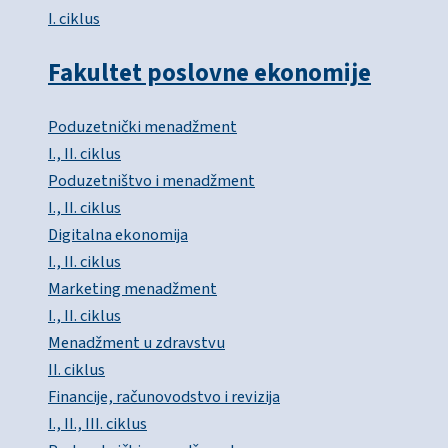
I. ciklus
Fakultet poslovne ekonomije
Poduzetnički menadžment
I., II. ciklus
Poduzetništvo i menadžment
I., II. ciklus
Digitalna ekonomija
I., II. ciklus
Marketing menadžment
I., II. ciklus
Menadžment u zdravstvu
II. ciklus
Financije, računovodstvo i revizija
I., II., III. ciklus