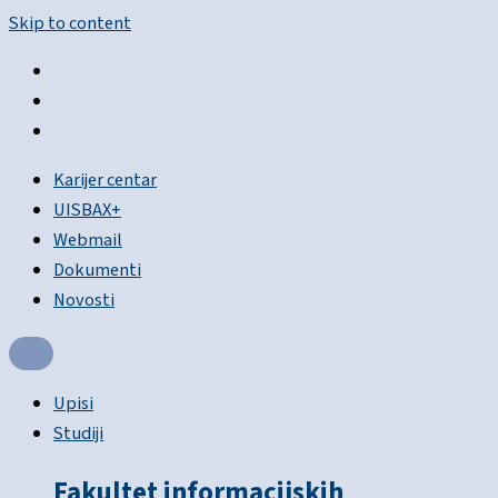
Skip to content
Karijer centar
UISBAX+
Webmail
Dokumenti
Novosti
Upisi
Studiji
Fakultet informacijskih