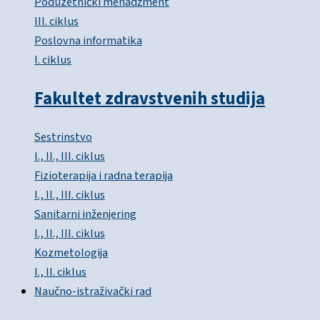
Poduzetnički menadžment
III. ciklus
Poslovna informatika
I. ciklus
Fakultet zdravstvenih studija
Sestrinstvo
I., II., III. ciklus
Fizioterapija i radna terapija
I., II., III. ciklus
Sanitarni inženjering
I., II., III. ciklus
Kozmetologija
I., II. ciklus
Naučno-istraživački rad