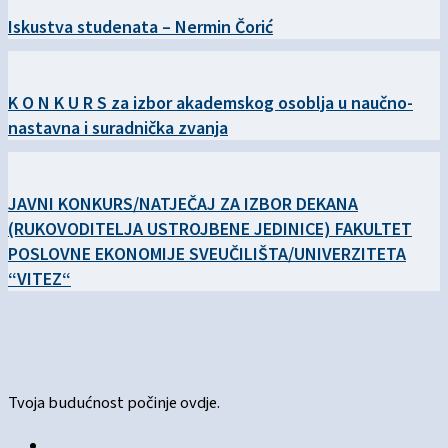
Iskustva studenata – Nermin Čorić
K O N K U R S za izbor akademskog osoblja u naučno-
nastavna i suradnička zvanja
JAVNI KONKURS/NATJEČAJ ZA IZBOR DEKANA
(RUKOVODITELJA USTROJBENE JEDINICE) FAKULTET
POSLOVNE EKONOMIJE SVEUČILIŠTA/UNIVERZITETA
“VITEZ“
Tvoja budućnost počinje ovdje.