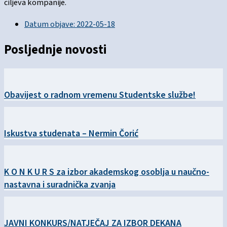
ciljeva kompanije.
Datum objave:
2022-05-18
Posljednje novosti
Obavijest o radnom vremenu Studentske službe!
Iskustva studenata – Nermin Čorić
K O N K U R S za izbor akademskog osoblja u naučno-
nastavna i suradnička zvanja
JAVNI KONKURS/NATJEČAJ ZA IZBOR DEKANA