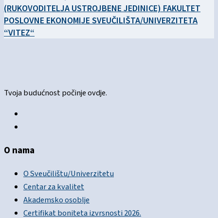
(RUKOVODITELJA USTROJBENE JEDINICE) FAKULTET
POSLOVNE EKONOMIJE SVEUČILIŠTA/UNIVERZITETA
“VITEZ“
Tvoja budućnost počinje ovdje.
O nama
O Sveučilištu/Univerzitetu
Centar za kvalitet
Akademsko osoblje
Certifikat boniteta izvrsnosti 2026.