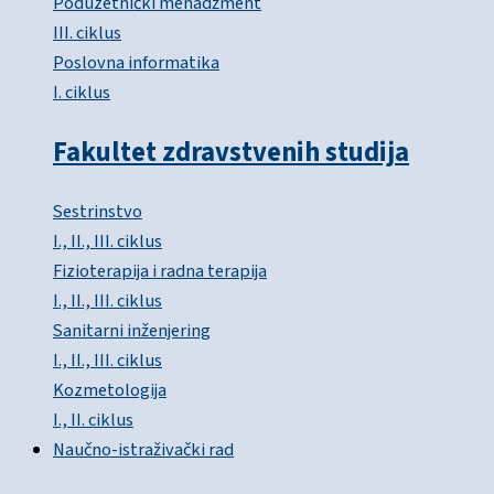
Poduzetnički menadžment
III. ciklus
Poslovna informatika
I. ciklus
Fakultet zdravstvenih studija
Sestrinstvo
I., II., III. ciklus
Fizioterapija i radna terapija
I., II., III. ciklus
Sanitarni inženjering
I., II., III. ciklus
Kozmetologija
I., II. ciklus
Naučno-istraživački rad