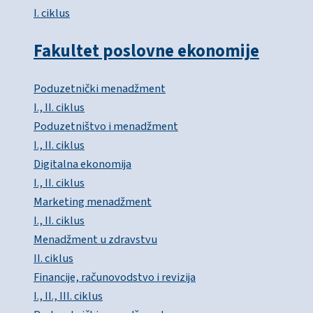
I. ciklus
Fakultet poslovne ekonomije
Poduzetnički menadžment
I., II. ciklus
Poduzetništvo i menadžment
I., II. ciklus
Digitalna ekonomija
I., II. ciklus
Marketing menadžment
I., II. ciklus
Menadžment u zdravstvu
II. ciklus
Financije, računovodstvo i revizija
I., II., III. ciklus