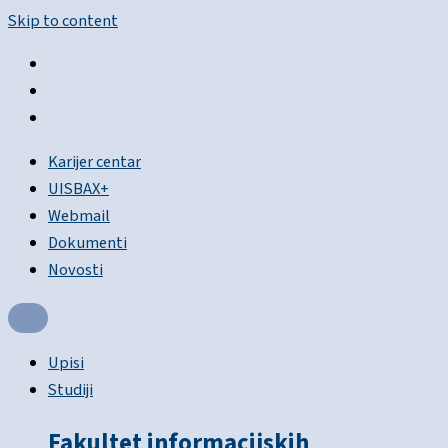
Skip to content
Karijer centar
UISBAX+
Webmail
Dokumenti
Novosti
Upisi
Studiji
Fakultet informacijskih