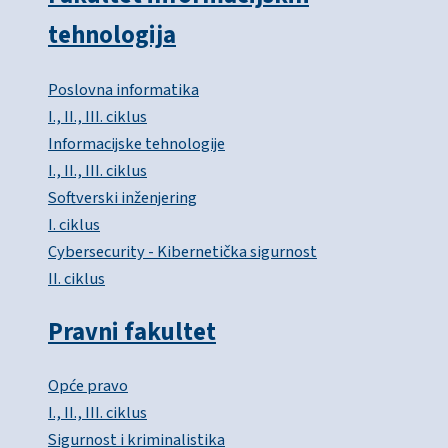
tehnologija
Poslovna informatika
I., II., III. ciklus
Informacijske tehnologije
I., II., III. ciklus
Softverski inženjering
I. ciklus
Cybersecurity - Kibernetička sigurnost
II. ciklus
Pravni fakultet
Opće pravo
I., II., III. ciklus
Sigurnost i kriminalistika