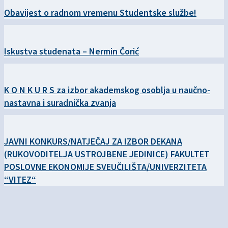
Obavijest o radnom vremenu Studentske službe!
Iskustva studenata – Nermin Čorić
K O N K U R S za izbor akademskog osoblja u naučno-
nastavna i suradnička zvanja
JAVNI KONKURS/NATJEČAJ ZA IZBOR DEKANA
(RUKOVODITELJA USTROJBENE JEDINICE) FAKULTET
POSLOVNE EKONOMIJE SVEUČILIŠTA/UNIVERZITETA
“VITEZ“