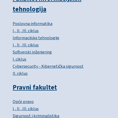
tehnologija
Poslovna informatika
I., II., III. ciklus
Informacijske tehnologije
I., II., III. ciklus
Softverski inženjering
I. ciklus
Cybersecurity - Kibernetička sigurnost
II. ciklus
Pravni fakultet
Opće pravo
I., II., III. ciklus
Sigurnost i kriminalistika