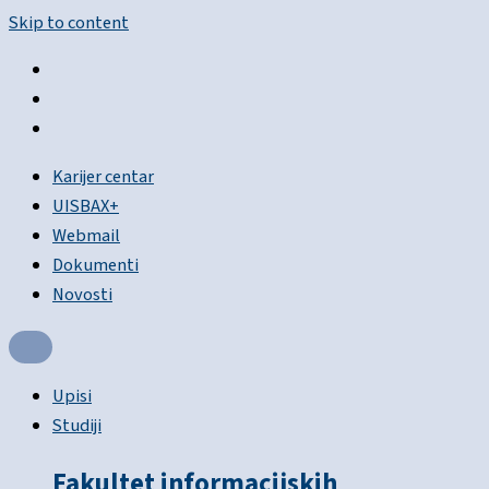
Skip to content
Karijer centar
UISBAX+
Webmail
Dokumenti
Novosti
Upisi
Studiji
Fakultet informacijskih