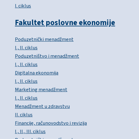
I. ciklus
Fakultet poslovne ekonomije
Poduzetnički menadžment
I., II. ciklus
Poduzetništvo i menadžment
I., II. ciklus
Digitalna ekonomija
I., II. ciklus
Marketing menadžment
I., II. ciklus
Menadžment u zdravstvu
II. ciklus
Financije, računovodstvo i revizija
I., II., III. ciklus