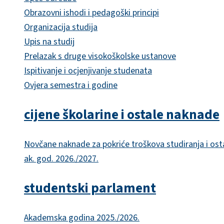
Obrazovni ishodi i pedagoški principi
Organizacija studija
Upis na studij
Prelazak s druge visokoškolske ustanove
Ispitivanje i ocjenjivanje studenata
Ovjera semestra i godine
cijene školarine i ostale naknade
Novčane naknade za pokriće troškova studiranja i ost
ak. god. 2026./2027.
studentski parlament
Akademska godina 2025./2026.