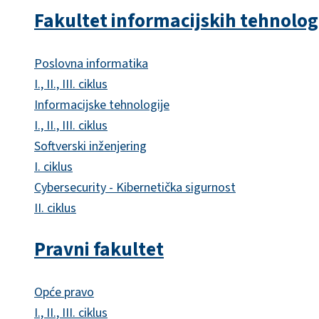
Fakultet informacijskih tehnolog
Poslovna informatika
I., II., III. ciklus
Informacijske tehnologije
I., II., III. ciklus
Softverski inženjering
I. ciklus
Cybersecurity - Kibernetička sigurnost
II. ciklus
Pravni fakultet
Opće pravo
I., II., III. ciklus