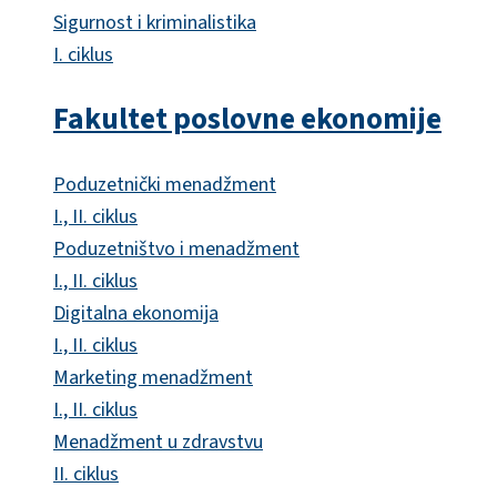
Sigurnost i kriminalistika
I. ciklus
Fakultet poslovne ekonomije
Poduzetnički menadžment
I., II. ciklus
Poduzetništvo i menadžment
I., II. ciklus
Digitalna ekonomija
I., II. ciklus
Marketing menadžment
I., II. ciklus
Menadžment u zdravstvu
II. ciklus