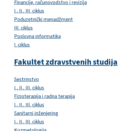
Financije, računovodstvo i revizija
I., II., III. ciklus
Poduzetnički menadžment
III. ciklus
Poslovna informatika
I. ciklus
Fakultet zdravstvenih studija
Sestrinstvo
I., II., III. ciklus
Fizioterapija i radna terapija
I., II., III. ciklus
Sanitarni inženjering
I., II., III. ciklus
Kozmetologija