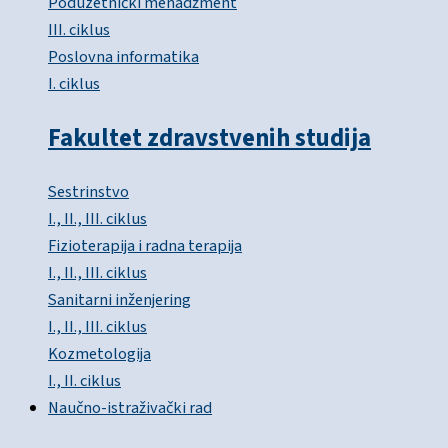
Poduzetnički menadžment
III. ciklus
Poslovna informatika
I. ciklus
Fakultet zdravstvenih studija
Sestrinstvo
I., II., III. ciklus
Fizioterapija i radna terapija
I., II., III. ciklus
Sanitarni inženjering
I., II., III. ciklus
Kozmetologija
I., II. ciklus
Naučno-istraživački rad