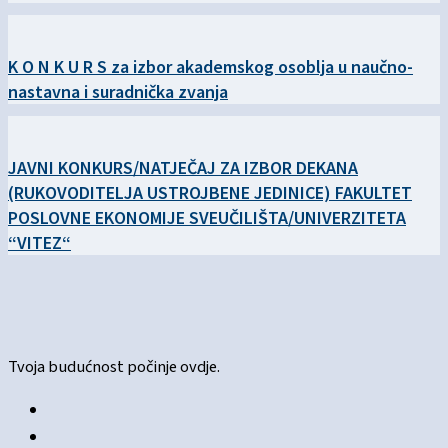
K O N K U R S za izbor akademskog osoblja u naučno-
nastavna i suradnička zvanja
JAVNI KONKURS/NATJEČAJ ZA IZBOR DEKANA
(RUKOVODITELJA USTROJBENE JEDINICE) FAKULTET
POSLOVNE EKONOMIJE SVEUČILIŠTA/UNIVERZITETA
“VITEZ“
Tvoja budućnost počinje ovdje.