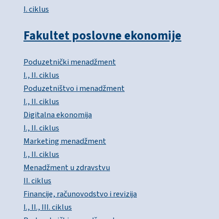
I. ciklus
Fakultet poslovne ekonomije
Poduzetnički menadžment
I., II. ciklus
Poduzetništvo i menadžment
I., II. ciklus
Digitalna ekonomija
I., II. ciklus
Marketing menadžment
I., II. ciklus
Menadžment u zdravstvu
II. ciklus
Financije, računovodstvo i revizija
I., II., III. ciklus