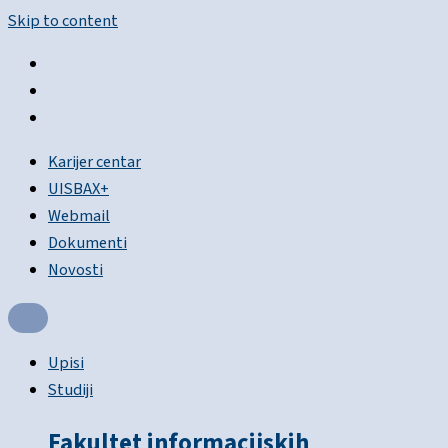
Skip to content
Karijer centar
UISBAX+
Webmail
Dokumenti
Novosti
Upisi
Studiji
Fakultet informacijskih