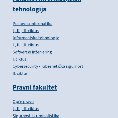
tehnologija
Poslovna informatika
I., II., III. ciklus
Informacijske tehnologije
I., II., III. ciklus
Softverski inženjering
I. ciklus
Cybersecurity - Kibernetička sigurnost
II. ciklus
Pravni fakultet
Opće pravo
I., II., III. ciklus
Sigurnost i kriminalistika