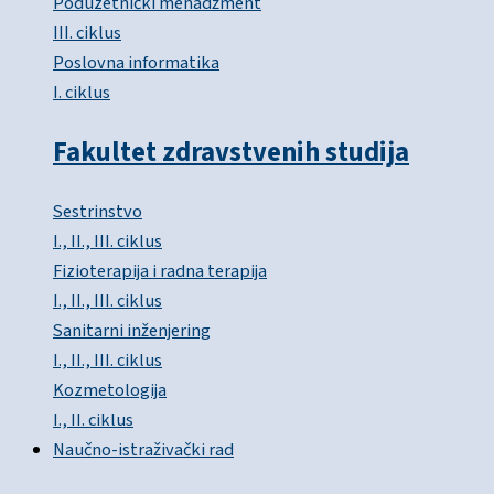
Poduzetnički menadžment
III. ciklus
Poslovna informatika
I. ciklus
Fakultet zdravstvenih studija
Sestrinstvo
I., II., III. ciklus
Fizioterapija i radna terapija
I., II., III. ciklus
Sanitarni inženjering
I., II., III. ciklus
Kozmetologija
I., II. ciklus
Naučno-istraživački rad