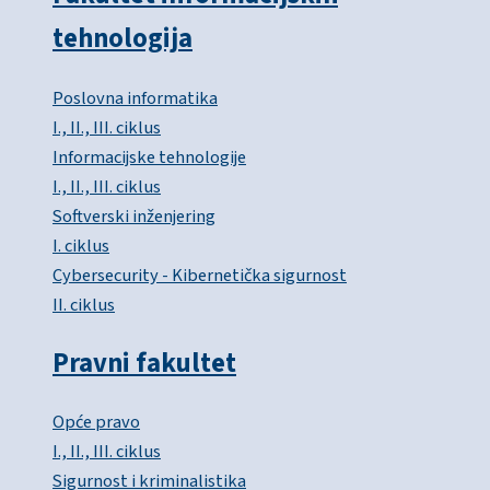
tehnologija
Poslovna informatika
I., II., III. ciklus
Informacijske tehnologije
I., II., III. ciklus
Softverski inženjering
I. ciklus
Cybersecurity - Kibernetička sigurnost
II. ciklus
Pravni fakultet
Opće pravo
I., II., III. ciklus
Sigurnost i kriminalistika