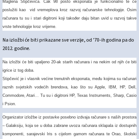
Maglena Stipčevića. Čak 98 posto eksponata je funkcionalno te će
poslužiti kao vid vremeplova kroz razvoj računarske tehnologije. Osim
računara tu su i stari digitroni koji također daju bitan uvid u razvoj takve
vrste tehnologije kroz vrijeme.
Na izložbi će biti prikazane sve verzije, od ’70-ih godina pa do
2012. godine.
Na izložbi će biti upaljeno 20-ak starih računara i na nekim od njih će biti
igrice iz tog doba.
Stipčević je i vlasnik većine trenutnih eksponata, među kojima su računari
raznih svjetskih vodećih brendova, kao što su Apple, IBM, HP, Dell,
Commodore, Atari… Tu su i digitroni HP, Texas Instruments, Sharp, Casio
i Psion.
Organizator izložbe iz postavke posebno izdvaja računare s naših prostora
– Galaksiju, koja se u doba zabrane uvoza računara sklapala iz dostupnih
komponenti, sarajevski Iris s cijelom gamom računara te Orao, školski