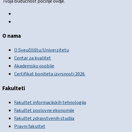
Tvoja budućnost počinje ovdje.
O nama
O Sveučilištu/Univerzitetu
Centar za kvalitet
Akademsko osoblje
Certifikat boniteta izvrsnosti 2026.
Fakulteti
Fakultet informacijskih tehnologija
Fakultet poslovne ekonomije
Fakultet zdravstvenih studija
Pravni fakultet