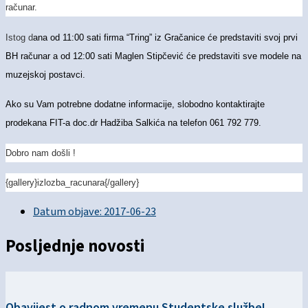
računar.
Istog d
ana od 11:00 sati firma “Tring” iz Gračanice će predstaviti svoj prvi
BH računar a od 12:00 sati Maglen Stipčević će predstaviti sve modele na
muzejskoj postavci.
Ako su Vam potrebne dodatne informacije, slobodno kontaktirajte
prodekana FIT-a doc.dr Hadžiba Salkića na telefon 061 792 779.
Dobro nam došli !
{gallery}izlozba_racunara{/gallery}
Datum objave:
2017-06-23
Posljednje novosti
Obavijest o radnom vremenu Studentske službe!