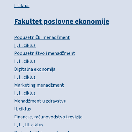
I. ciklus
Fakultet poslovne ekonomije
Poduzetnički menadžment
I., II. ciklus
Poduzetništvo i menadžment
I., II. ciklus
Digitalna ekonomija
I., II. ciklus
Marketing menadžment
I., II. ciklus
Menadžment u zdravstvu
II. ciklus
Financije, računovodstvo i revizija
I., II., III. ciklus