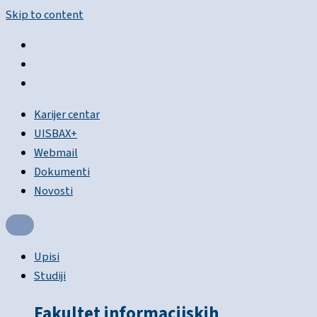
Skip to content
Karijer centar
UISBAX+
Webmail
Dokumenti
Novosti
Upisi
Studiji
Fakultet informacijskih