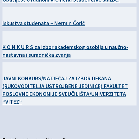
Iskustva studenata – Nermin Čorić
K O N K U R S za izbor akademskog osoblja u naučno-
nastavna i suradnička zvanja
JAVNI KONKURS/NATJEČAJ ZA IZBOR DEKANA
(RUKOVODITELJA USTROJBENE JEDINICE) FAKULTET
POSLOVNE EKONOMIJE SVEUČILIŠTA/UNIVERZITETA
“VITEZ“