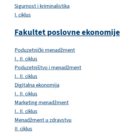
Sigurnost i kriminalistika
I. ciklus
Fakultet poslovne ekonomije
Poduzetnički menadžment
I., II. ciklus
Poduzetništvo i menadžment
I., II. ciklus
Digitalna ekonomija
I., II. ciklus
Marketing menadžment
I., II. ciklus
Menadžment u zdravstvu
II. ciklus