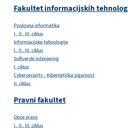
Fakultet informacijskih tehnolog
Poslovna informatika
I., II., III. ciklus
Informacijske tehnologije
I., II., III. ciklus
Softverski inženjering
I. ciklus
Cybersecurity - Kibernetička sigurnost
II. ciklus
Pravni fakultet
Opće pravo
I., II., III. ciklus