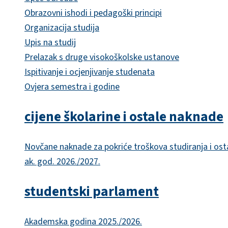
Obrazovni ishodi i pedagoški principi
Organizacija studija
Upis na studij
Prelazak s druge visokoškolske ustanove
Ispitivanje i ocjenjivanje studenata
Ovjera semestra i godine
cijene školarine i ostale naknade
Novčane naknade za pokriće troškova studiranja i ost
ak. god. 2026./2027.
studentski parlament
Akademska godina 2025./2026.