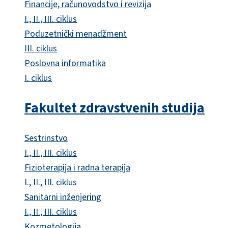
Financije, računovodstvo i revizija
I., II., III. ciklus
Poduzetnički menadžment
III. ciklus
Poslovna informatika
I. ciklus
Fakultet zdravstvenih studija
Sestrinstvo
I., II., III. ciklus
Fizioterapija i radna terapija
I., II., III. ciklus
Sanitarni inženjering
I., II., III. ciklus
Kozmetologija