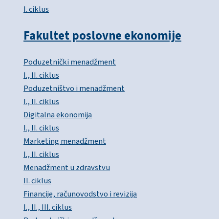
I. ciklus
Fakultet poslovne ekonomije
Poduzetnički menadžment
I., II. ciklus
Poduzetništvo i menadžment
I., II. ciklus
Digitalna ekonomija
I., II. ciklus
Marketing menadžment
I., II. ciklus
Menadžment u zdravstvu
II. ciklus
Financije, računovodstvo i revizija
I., II., III. ciklus