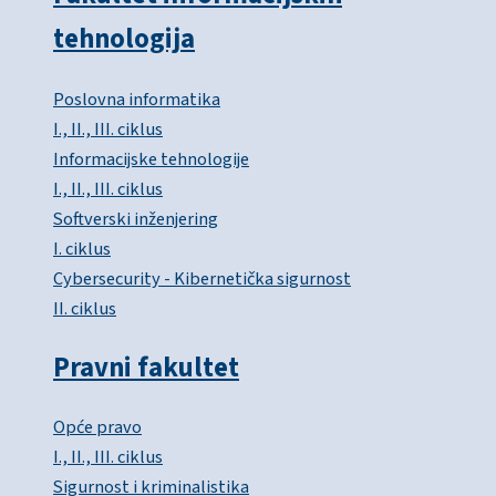
tehnologija
Poslovna informatika
I., II., III. ciklus
Informacijske tehnologije
I., II., III. ciklus
Softverski inženjering
I. ciklus
Cybersecurity - Kibernetička sigurnost
II. ciklus
Pravni fakultet
Opće pravo
I., II., III. ciklus
Sigurnost i kriminalistika