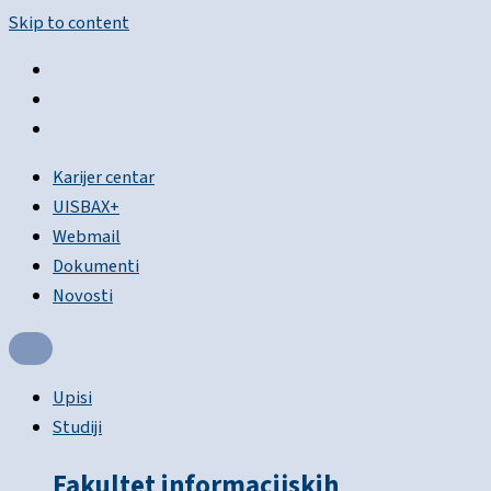
Skip to content
Karijer centar
UISBAX+
Webmail
Dokumenti
Novosti
Upisi
Studiji
Fakultet informacijskih