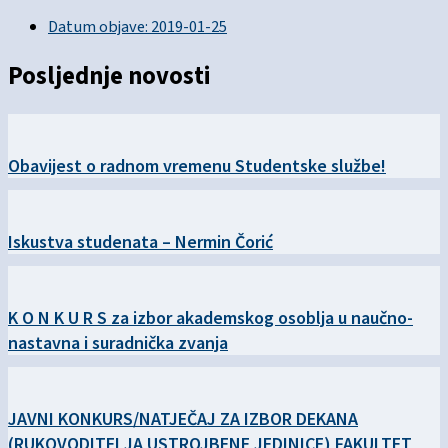
Datum objave:
2019-01-25
Posljednje novosti
Obavijest o radnom vremenu Studentske službe!
Iskustva studenata – Nermin Čorić
K O N K U R S za izbor akademskog osoblja u naučno-
nastavna i suradnička zvanja
JAVNI KONKURS/NATJEČAJ ZA IZBOR DEKANA
(RUKOVODITELJA USTROJBENE JEDINICE) FAKULTET