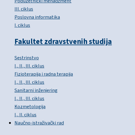
Poduzetnički menadžment
III. ciklus
Poslovna informatika
I. ciklus
Fakultet zdravstvenih studija
Sestrinstvo
I., II., III. ciklus
Fizioterapija i radna terapija
I., II., III. ciklus
Sanitarni inženjering
I., II., III. ciklus
Kozmetologija
I., II. ciklus
Naučno-istraživački rad